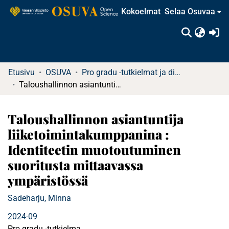
Kokoelmat
Selaa Osuvaa
(c
Etusivu
OSUVA
Pro gradu -tutkielmat ja diplomityöt
Taloushallinnon asiantuntija liiketoimintakumppanina : Identiteetin muotoutuminen suoritusta mittaavassa ympäristössä
Taloushallinnon asiantuntija
liiketoimintakumppanina :
Identiteetin muotoutuminen
suoritusta mittaavassa
ympäristössä
Sadeharju, Minna
2024-09
Pro gradu -tutkielma