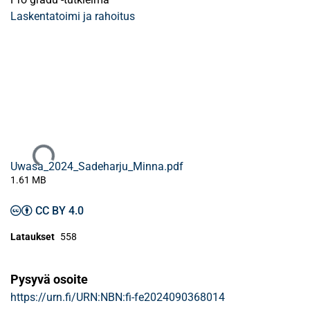
Laskentatoimi ja rahoitus
Ladataan...
Uwasa_2024_Sadeharju_Minna.pdf
1.61 MB
CC BY 4.0
Lataukset
558
Pysyvä osoite
https://urn.fi/URN:NBN:fi-fe2024090368014