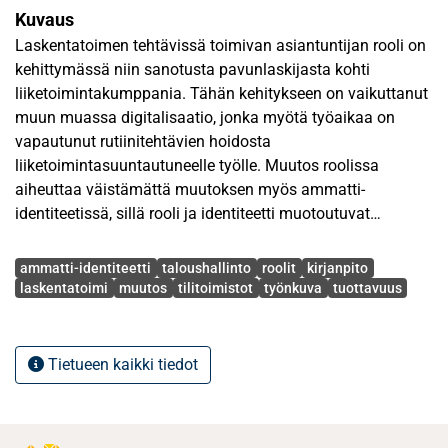
Kuvaus
Laskentatoimen tehtävissä toimivan asiantuntijan rooli on
kehittymässä niin sanotusta pavunlaskijasta kohti
liiketoimintakumppania. Tähän kehitykseen on vaikuttanut
muun muassa digitalisaatio, jonka myötä työaikaa on
vapautunut rutiinitehtävien hoidosta
liiketoimintasuuntautuneelle työlle. Muutos roolissa
aiheuttaa väistämättä muutoksen myös ammatti-
identiteetissä, sillä rooli ja identiteetti muotoutuvat
vuorovaikutuksessa. Ammatti-identiteetin muuttuminen
Avainsanat
vaatii pitkällistä identiteettityötä, johon vaikuttavat monet
ammatti-identiteetti
taloushallinto
roolit
kirjanpito
yksilön sisäiset ja ulkopuoliset tekijät.
laskentatoimi
muutos
tilitoimistot
työnkuva
tuottavuus
Suomalaisessa tilitoimistoympäristössä tehtyä tutkimusta
aiheesta ei ole saatavilla, vaikka kyseinen muutos on
Tietueen kaikki tiedot
havaittavissa taloushallinnonkin alalla. Tutkielmassa
kartoitetaan, millainen on tilitoimistossa työskentelevän
taloushallinnon asiantuntijan rooli, miten edellä kuvattu