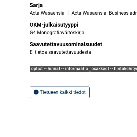
Sarja
Acta Wasaensia
|
Acta Wasaensia. Business adm
OKM-julkaisutyyppi
G4 Monografiaväitöskirja
Saavutettavuusominaisuudet
Ei tietoa saavutettavuudesta
Avainsanat
optiot -- hinnat -- informaatio
osakkeet -- hintakehitys
Tietueen kaikki tiedot