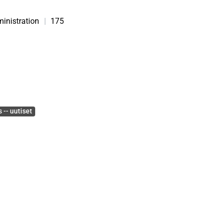
inistration
|
175
 -- uutiset