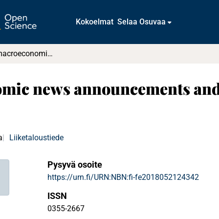
Kokoelmat
Selaa Osuvaa
Essays on macroeconomic news announcements and option-implied information
omic news announcements and
a
Liiketaloustiede
Pysyvä osoite
https://urn.fi/URN:NBN:fi-fe2018052124342
ISSN
0355-2667