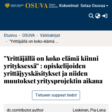
Kokoelmat
Selaa Osuvaa
(c
Etusivu
OSUVA
Väitöskirjat
"Yrittäjällä on koko elämä kiinni yrityksessä" : opiskelijoiden yrittäjyyskäsitykset ja niiden muutokset yritysprojektin aikana
"Yrittäjällä on koko elämä kiinni
yrityksessä" : opiskelijoiden
yrittäjyyskäsitykset ja niiden
muutokset yritysprojektin aikana
Tietueen suppeat tiedot
dc.contributor.author
Leskinen, Pia-Lena