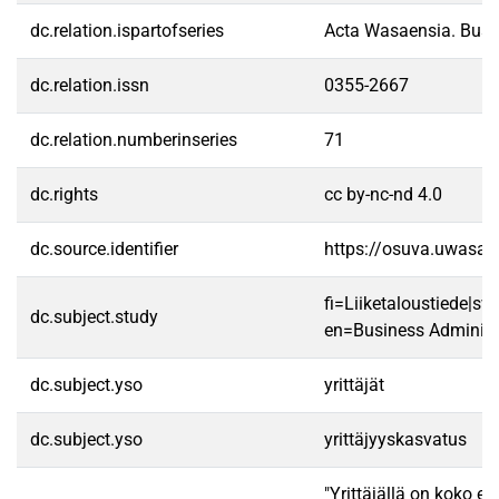
dc.relation.ispartofseries
Acta Wasaensia. Busi
dc.relation.issn
0355-2667
dc.relation.numberinseries
71
dc.rights
cc by-nc-nd 4.0
dc.source.identifier
https://osuva.uwasa.
fi=Liiketaloustiede|s
dc.subject.study
en=Business Administ
dc.subject.yso
yrittäjät
dc.subject.yso
yrittäjyyskasvatus
"Yrittäjällä on koko el