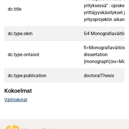
yrityksessä" : opiskeli
dc.title
yrittäjyyskäsitykset j
yritysprojektin aikana
dc.type.okm
G4 Monografiaväitöski
fi=Monografiaväitöski
dc.type.ontasot
dissertation
(monograph)|sv=Mono
dc.type.publication
doctoralThesis
Kokoelmat
Väitöskirjat