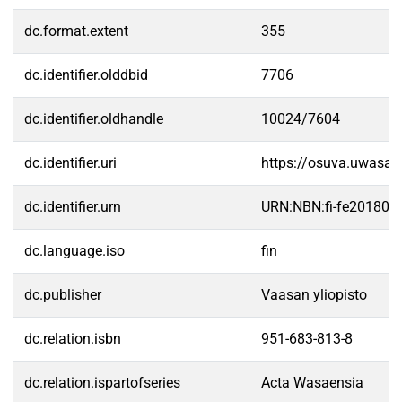
dc.format.extent
355
dc.identifier.olddbid
7706
dc.identifier.oldhandle
10024/7604
dc.identifier.uri
https://osuva.uwasa.
dc.identifier.urn
URN:NBN:fi-fe20180
dc.language.iso
fin
dc.publisher
Vaasan yliopisto
dc.relation.isbn
951-683-813-8
dc.relation.ispartofseries
Acta Wasaensia