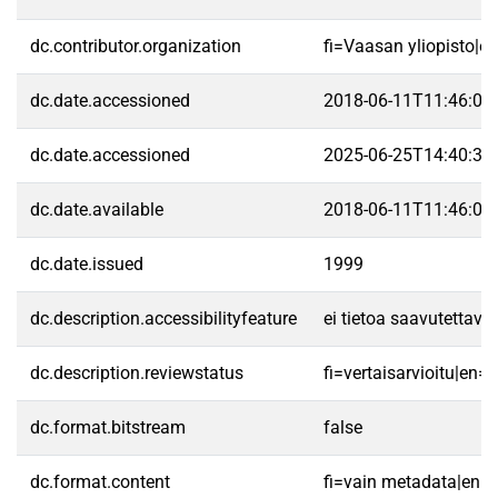
dc.contributor.organization
fi=Vaasan yliopisto|e
dc.date.accessioned
2018-06-11T11:46:07
dc.date.accessioned
2025-06-25T14:40:34
dc.date.available
2018-06-11T11:46:07
dc.date.issued
1999
dc.description.accessibilityfeature
ei tietoa saavutettav
dc.description.reviewstatus
fi=vertaisarvioitu|en=
dc.format.bitstream
false
dc.format.content
fi=vain metadata|en=