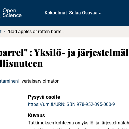
Kokoelmat
Selaa Osuvaa
t
"Bad apples or rotten barrel" : Yksilö- ja järjestelmälähtöinen korruptio : katsaus tutkimuskirjallisuuteen
barrel" : Yksilö- ja järjestelmä
llisuuteen
ohtaminen
vertaisarvioimaton
Pysyvä osoite
https://urn.fi/URN:ISBN:978-952-395-000-9
Kuvaus
Tutkimuksen kohteena on yksilö- ja järjestelmälä