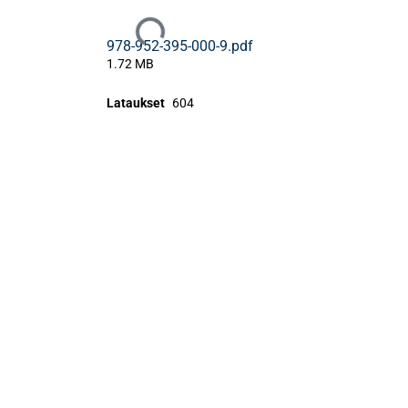
Ladataan...
978-952-395-000-9.pdf
1.72 MB
Lataukset
604