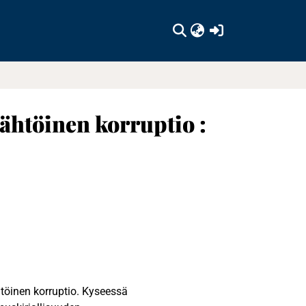
(current)
lähtöinen korruptio :
htöinen korruptio. Kyseessä