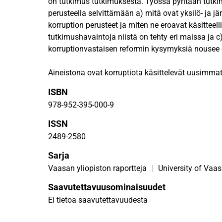
on tutkimus tutkimuksesta. Työssä pyritään tutki
perusteella selvittämään a) mitä ovat yksilö- ja j
korruption perusteet ja miten ne eroavat käsitteelli
tutkimushavaintoja niistä on tehty eri maissa ja c)
korruptionvastaisen reformin kysymyksiä nousee e
Aineistona ovat korruptiota käsittelevät uusimmat
ja tieteelliset teokset. Käsittelyn kohteena on neljä
ISBN
ryhmät ja verkostot, rakenteet ja instituutiot.
978-952-395-000-9
Tutkimuskeskustelu osoittaa, että yksilötason ky
ISSN
pyritään selittämään ja tulkitsemaan yksilön ja r
2489-2580
motiivien perusteella. Näitä kuvaavat yksilön ja r
Sarja
edut ja suosinta. Järjestelmätason korruptio ymm
instituutioiden ominaisuuksien ja niiden aikaans
Vaasan yliopiston raportteja
|
University of Vaa
Vaikutukset koskevat vallankäytön rakenteita ja v
Saavutettavuusominaisuudet
Ei tietoa saavutettavuudesta
Korruption käsite ja ilmiö ovat jatkuvan tieteelli
Tutkimusmetodologiaa on kehitettävä, ja tätä vart