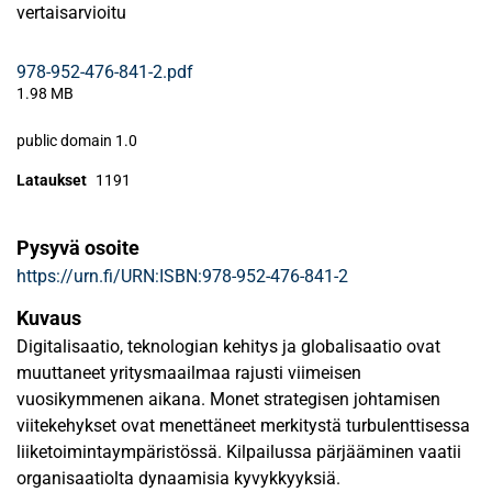
vertaisarvioitu
978-952-476-841-2.pdf
1.98 MB
public domain 1.0
Lataukset
1191
Pysyvä osoite
https://urn.fi/URN:ISBN:978-952-476-841-2
Kuvaus
Digitalisaatio, teknologian kehitys ja globalisaatio ovat
muuttaneet yritysmaailmaa rajusti viimeisen
vuosikymmenen aikana. Monet strategisen johtamisen
viitekehykset ovat menettäneet merkitystä turbulenttisessa
liiketoimintaympäristössä. Kilpailussa pärjääminen vaatii
organisaatiolta dynaamisia kyvykkyyksiä.