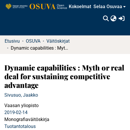
Kokoelmat
Selaa Osuvaa
(c
Etusivu
OSUVA
Väitöskirjat
Dynamic capabilities : Myth or real deal for sustaining competitive advantage
Dynamic capabilities : Myth or real
deal for sustaining competitive
advantage
Sivusuo, Jaakko
Vaasan yliopisto
2019-02-14
Monografiaväitöskirja
Tuotantotalous