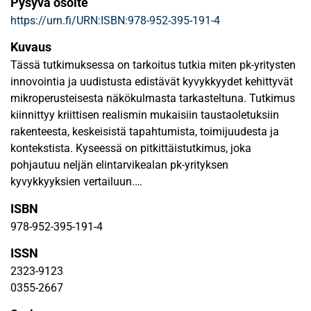
Pysyvä osoite
https://urn.fi/URN:ISBN:978-952-395-191-4
Kuvaus
Tässä tutkimuksessa on tarkoitus tutkia miten pk-yritysten
innovointia ja uudistusta edistävät kyvykkyydet kehittyvät
mikroperusteisesta näkökulmasta tarkasteltuna. Tutkimus
kiinnittyy kriittisen realismin mukaisiin taustaoletuksiin
rakenteesta, keskeisistä tapahtumista, toimijuudesta ja
kontekstista. Kyseessä on pitkittäistutkimus, joka
pohjautuu neljän elintarvikealan pk-yrityksen
kyvykkyyksien vertailuun.
ISBN
Tutkimuksessa analysoidaan pk-yrityksen johtajan
978-952-395-191-4
toimijuutta tavallisten kyvykkyyksien (ordinary capabilities)
ja dynaamisten kyvykkyyksien (dynamic capabilities)
ISSN
kehittymisessä laadullisen datan ja analysoinnin keinoin.
2323-9123
Tutkimusessa hyödynnetään pitkittäistutkimuksen
0355-2667
antamia mahdollisuuksia seurauksista syiden etsimiseen