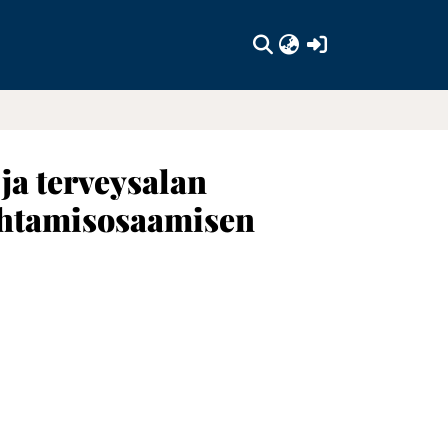
(current)
ja terveysalan
 johtamisosaamisen