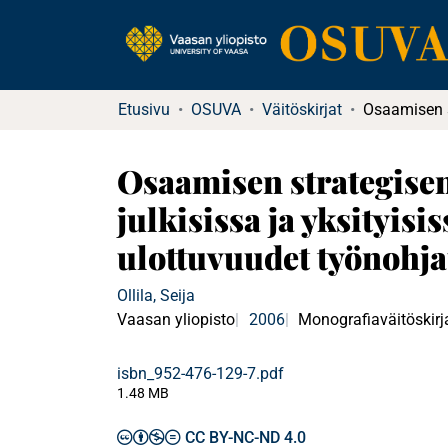
Etusivu
OSUVA
Väitöskirjat
Osaamisen strategisen 
julkisissa ja yksityis
ulottuvuudet työnohj
Ollila, Seija
Vaasan yliopisto
2006
Monografiaväitöskirj
isbn_952-476-129-7.pdf
1.48 MB
CC BY-NC-ND 4.0