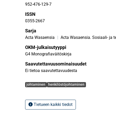
952-476-129-7
ISSN
0355-2667
Sarja
Acta Wasaensia
|
Acta Wasaensia. Sosiaali- ja t
OKM-julkaisutyyppi
G4 Monografiaväitöskirja
Saavutettavuusominaisuudet
Ei tietoa saavutettavuudesta
Avainsanat
johtaminen
henkilöstöjohtaminen
Tietueen kaikki tiedot