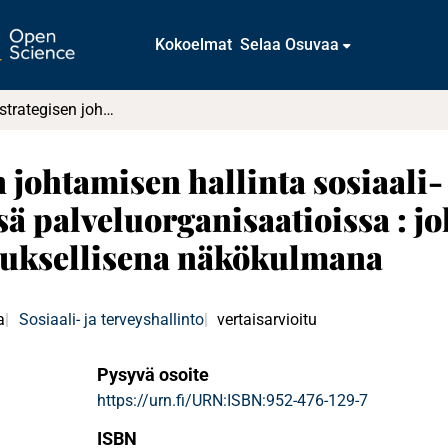
Kokoelmat
Selaa Osuvaa
Osaamisen strategisen johtamisen hallinta sosiaali- ja terveysalan julkisissa ja yksityisissä palveluorganisaatioissa : johtamisosaamisen ulottuvuudet työnohjauksellisena näkökulmana
johtamisen hallinta sosiaali- 
issä palveluorganisaatioissa :
auksellisena näkökulmana
a
Sosiaali- ja terveyshallinto
vertaisarvioitu
Pysyvä osoite
https://urn.fi/URN:ISBN:952-476-129-7
ISBN