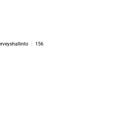
erveyshallinto
|
156