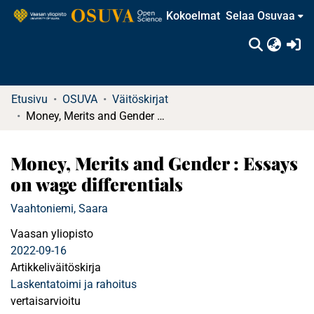
Kokoelmat
Selaa Osuvaa
(c
Etusivu
OSUVA
Väitöskirjat
Money, Merits and Gender : Essays on wage differentials
Money, Merits and Gender : Essays
on wage differentials
Vaahtoniemi, Saara
Vaasan yliopisto
2022-09-16
Artikkeliväitöskirja
Laskentatoimi ja rahoitus
vertaisarvioitu