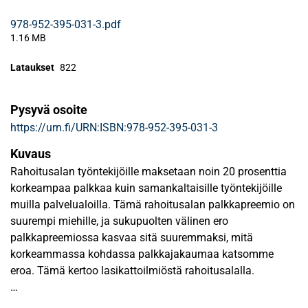
978-952-395-031-3.pdf
1.16 MB
Lataukset
822
Pysyvä osoite
https://urn.fi/URN:ISBN:978-952-395-031-3
Kuvaus
Rahoitusalan työntekijöille maksetaan noin 20 prosenttia
korkeampaa palkkaa kuin samankaltaisille työntekijöille
muilla palvelualoilla. Tämä rahoitusalan palkkapreemio on
suurempi miehille, ja sukupuolten välinen ero
palkkapreemiossa kasvaa sitä suuremmaksi, mitä
korkeammassa kohdassa palkkajakaumaa katsomme
eroa. Tämä kertoo lasikattoilmiöstä rahoitusalalla.
Naisten osuus johtotason tehtävissä on kasvanut yli ajan.