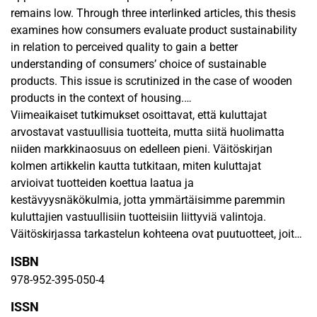
remains low. Through three interlinked articles, this thesis
examines how consumers evaluate product sustainability
in relation to perceived quality to gain a better
understanding of consumers’ choice of sustainable
products. This issue is scrutinized in the case of wooden
products in the context of housing.
Viimeaikaiset tutkimukset osoittavat, että kuluttajat
In the first article, a systematic literature review was carried
arvostavat vastuullisia tuotteita, mutta siitä huolimatta
out to examine the perceived quality of wooden building
niiden markkinaosuus on edelleen pieni. Väitöskirjan
materials and the results showed that consumers’
kolmen artikkelin kautta tutkitaan, miten kuluttajat
perceptions of wood were influenced by quality indicators
arvioivat tuotteiden koettua laatua ja
(i.e., quality cues and attributes) and personal and
kestävyysnäkökulmia, jotta ymmärtäisimme paremmin
situational variables. The second and third articles
kuluttajien vastuullisiin tuotteisiin liittyviä valintoja.
empirically explored the quality dimensions of wooden
Väitöskirjassa tarkastelun kohteena ovat puutuotteet, joita
products and the connections between consumer
käytetään asumisen kontekstissa.
ISBN
characteristics and their perceptions of these dimensions.
978-952-395-050-4
According to the results, the perceived quality of wooden
Ensimmäisessä artikkelissa tehtiin systemaattinen
building and interior products consisted of quality
kirjallisuuskatsaus puisten rakennusmateriaalien koetusta
ISSN