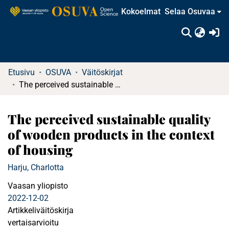
Kokoelmat
Selaa Osuvaa
(c
Etusivu
OSUVA
Väitöskirjat
The perceived sustainable quality of wooden products in the context of housing
The perceived sustainable quality
of wooden products in the context
of housing
Harju, Charlotta
Vaasan yliopisto
2022-12-02
Artikkeliväitöskirja
vertaisarvioitu