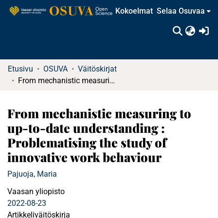
Kokoelmat
Selaa Osuvaa
(c
Etusivu
OSUVA
Väitöskirjat
From mechanistic measuring to up-to-date understanding : Problematising the study of innovative work behaviour
From mechanistic measuring to
up-to-date understanding :
Problematising the study of
innovative work behaviour
Pajuoja, Maria
Vaasan yliopisto
2022-08-23
Artikkeliväitöskirja