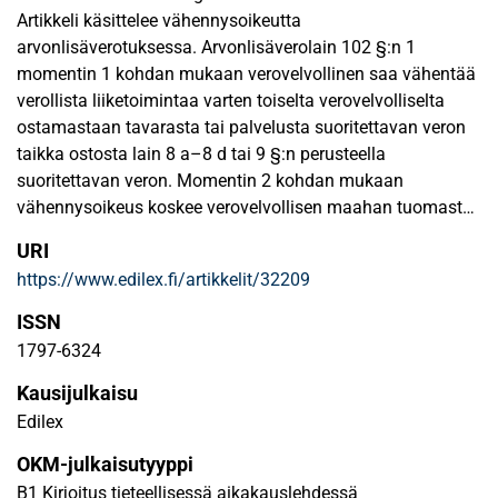
Artikkeli käsittelee vähennysoikeutta
arvonlisäverotuksessa. Arvonlisäverolain 102 §:n 1
momentin 1 kohdan mukaan verovelvollinen saa vähentää
verollista liiketoimintaa varten toiselta verovelvolliselta
ostamastaan tavarasta tai palvelusta suoritettavan veron
taikka ostosta lain 8 a–8 d tai 9 §:n perusteella
suoritettavan veron. Momentin 2 kohdan mukaan
vähennysoikeus koskee verovelvollisen maahan tuomasta
tavarasta suoritettavaa veroa; 3 kohdan mukaan
URI
verovelvollisen tekemästä yhteisöhankinnasta
https://www.edilex.fi/artikkelit/32209
suoritettavaa veroa; sekä 5 kohdan mukaan verovelvollisen
tekemästä 72 l §:ssä tarkoitetusta tavaran siirrosta
ISSN
varastointimenettelystä suoritettavaa veroa. Lain 102 §:n 2
1797-6324
momentin mukaan verollisella liiketoiminnalla tarkoitetaan
Kausijulkaisu
toimintaa, joka arvonlisäverolain mukaan aiheuttaa
tavaran tai palvelun myyjälle verovelvollisuuden. Pykälän 3
Edilex
momentin mukaan hankintaan sisältyvällä verolla
OKM-julkaisutyyppi
tarkoitetaan 1 momentissa tarkoitettua veroa.
B1 Kirjoitus tieteellisessä aikakauslehdessä