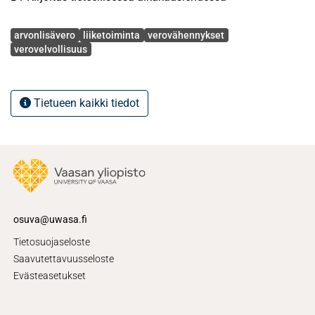
Vähennysoikeutta tarkastellaan artikkelissa monipuolisesti
oikeustapausten avulla.
Avainsanat
arvonlisävero
liiketoiminta
verovähennykset
verovelvollisuus
Tietueen kaikki tiedot
osuva@uwasa.fi
Tietosuojaseloste
Saavutettavuusseloste
Evästeasetukset