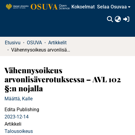
Kokoelmat
Selaa Osuvaa
(c
Etusivu
OSUVA
Artikkelit
Vähennysoikeus arvonlisäverotuksessa – AVL 102 §:n nojalla
Vähennysoikeus
arvonlisäverotuksessa – AVL 102
§:n nojalla
Määttä, Kalle
Edita Publishing
2023-12-14
Artikkeli
Talousoikeus