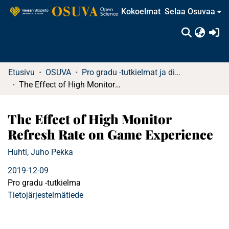
Kokoelmat
Selaa Osuvaa
(c
Etusivu
OSUVA
Pro gradu -tutkielmat ja diplomityöt
The Effect of High Monitor Refresh Rate on Game Experience
The Effect of High Monitor
Refresh Rate on Game Experience
Huhti, Juho Pekka
2019-12-09
Pro gradu -tutkielma
Tietojärjestelmätiede