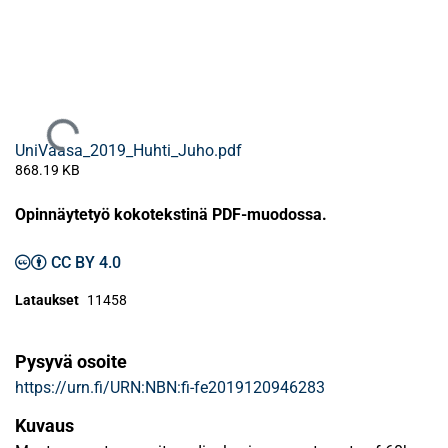
Ladataan...
UniVaasa_2019_Huhti_Juho.pdf
868.19 KB
Opinnäytetyö kokotekstinä PDF-muodossa.
CC BY 4.0
Lataukset
11458
Pysyvä osoite
https://urn.fi/URN:NBN:fi-fe2019120946283
Kuvaus