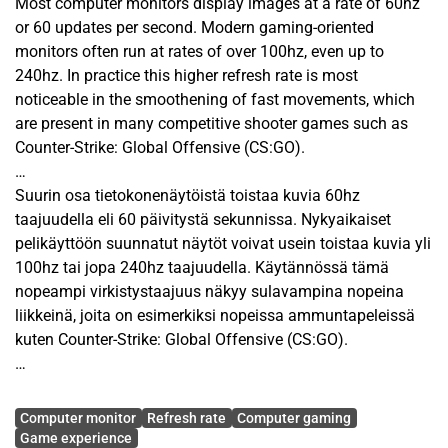
Most computer monitors display images at a rate of 60hz
or 60 updates per second. Modern gaming-oriented
monitors often run at rates of over 100hz, even up to
240hz. In practice this higher refresh rate is most
noticeable in the smoothening of fast movements, which
are present in many competitive shooter games such as
Counter-Strike: Global Offensive (CS:GO).
High refresh rate as a feature in a monitor will increase its
Suurin osa tietokonenäytöistä toistaa kuvia 60hz
price the same way as larger panel size or better image
taajuudella eli 60 päivitystä sekunnissa. Nykyaikaiset
quality. This study aimed to find out if the possible benefits
pelikäyttöön suunnatut näytöt voivat usein toistaa kuvia yli
of high refresh rate is worth it for the game experience of
100hz tai jopa 240hz taajuudella. Käytännössä tämä
PC gamers in general, as it is becoming more affordable.
nopeampi virkistystaajuus näkyy sulavampina nopeina
This is a qualitative study which employs observing and
liikkeinä, joita on esimerkiksi nopeissa ammuntapeleissä
semi-structured interviews for data collection and thematic
kuten Counter-Strike: Global Offensive (CS:GO).
analysis for analysing the collected data. In the practical
part the study, a small number of individuals played CS:GO
Nopea virkistystaajuus kasvattaa näytön hintaa siinä
Avainsanat
with two refresh rate settings, 60hz and 144hz in a
missä mikä tahansa muu ominaisuus kuten suurempi
Computer monitor
Refresh rate
Computer gaming
controlled environment. The participants had different
näyttöpaneeli tai korkeampi resoluutio. Tämä tutkimus
Game experience