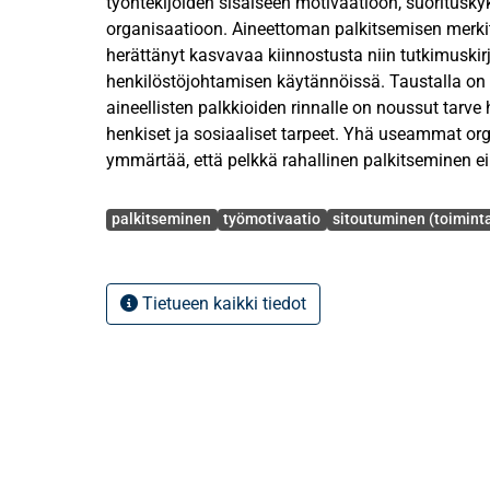
työntekijöiden sisäiseen motivaatioon, suoritusky
organisaatioon. Aineettoman palkitsemisen merk
herättänyt kasvavaa kiinnostusta niin tutkimuskir
henkilöstöjohtamisen käytännöissä. Taustalla on
aineellisten palkkioiden rinnalle on noussut tarve
henkiset ja sosiaaliset tarpeet. Yhä useammat org
ymmärtää, että pelkkä rahallinen palkitseminen ei
työntekijöiden hyvinvointia, sitoutumista ja suori
Avainsanat
tutkimuksessa tarkastellaan, miten aineetonta pa
palkitseminen
työmotivaatio
sitoutuminen (toimint
hyödyntää sisäisen motivaation, suorituskyvyn ja
sitoutumisen vahvistamisessa.
Tietueen kaikki tiedot
Teoreettinen viitekehys muodostuu useista toisia
näkökulmista. Keskeisessä roolissa on Decin ja R
itseohjautuvuusteoria, joka selittää sisäisen mot
psykologisen perustarpeen – autonomian, kyvykk
yhteenkuuluvuuden – kautta. Aineeton palkitsemi
perustarpeita ja siten lisää työntekijän sisäistä m
sisältyy myös kokonaispalkitsemisen malleja, joid