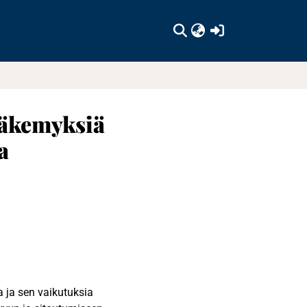
(current)
näkemyksiä
a
 ja sen vaikutuksia