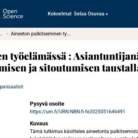
Kokoelmat
Selaa Osuvaa
t ja diplomityöt (rajattu saatavuus)
Aineeton palkitseminen työelämässä : Asiantuntijanäkemyksiä motivaation, suoriutumisen ja sitoutumisen taustalla
en työelämässä : Asiantuntija
misen ja sitoutumisen taustall
ganisaatiot
Pysyvä osoite
https://urn.fi/URN:NBN:fi-fe2025051646491
Kuvaus
Tämä tutkimus käsittelee aineetonta palkitsemista