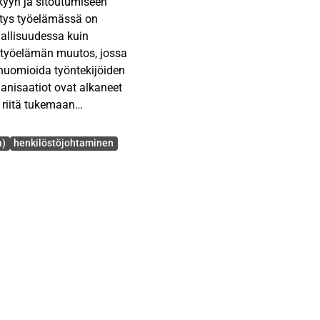
kyyn ja sitoutumiseen
itys työelämässä on
jallisuudessa kuin
 työelämän muutos, jossa
 huomioida työntekijöiden
anisaatiot ovat alkaneet
 riitä tukemaan
tuskykyä. Tässä
lkitsemista voidaan
a)
henkilöstöjohtaminen
 pitkäaikaisen
an täydentävistä
yanin
ivaation syntyä kolmen
yyden ja
nen puolestaan tukee näitä
otivaatiota. Viitekehykseen
en kautta tarkastellaan