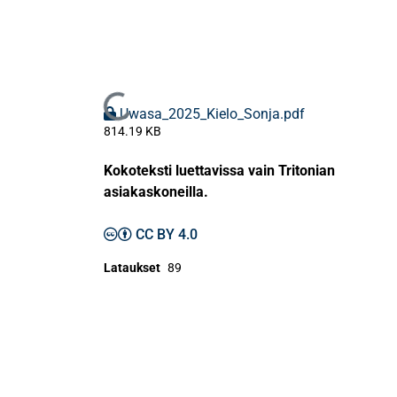
Ladataan...
Uwasa_2025_Kielo_Sonja.pdf
814.19 KB
Kokoteksti luettavissa vain Tritonian
asiakaskoneilla.
CC BY 4.0
Lataukset
89