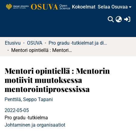
Kokoelmat
Selaa Osuvaa
(c
Etusivu
OSUVA
Pro gradu -tutkielmat ja diplomityöt
Mentori opintiellä : Mentorin motiivit muutoksessa mentorointiprosessissa
Mentori opintiellä : Mentorin
motiivit muutoksessa
mentorointiprosessissa
Penttilä, Seppo Tapani
2022-05-05
Pro gradu -tutkielma
Johtaminen ja organisaatiot