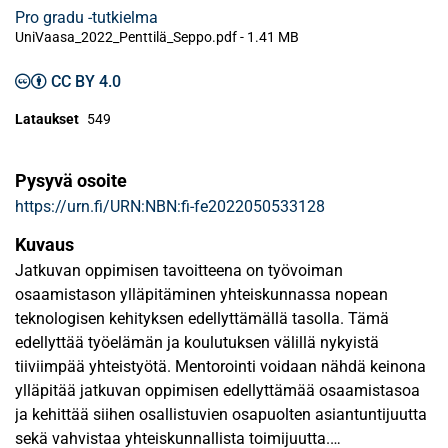
Pro gradu -tutkielma
UniVaasa_2022_Penttilä_Seppo.pdf -
1.41 MB
CC BY 4.0
Lataukset
549
Pysyvä osoite
https://urn.fi/URN:NBN:fi-fe2022050533128
Kuvaus
Jatkuvan oppimisen tavoitteena on työvoiman
osaamistason ylläpitäminen yhteiskunnassa nopean
teknologisen kehityksen edellyttämällä tasolla. Tämä
edellyttää työelämän ja koulutuksen välillä nykyistä
tiiviimpää yhteistyötä. Mentorointi voidaan nähdä keinona
ylläpitää jatkuvan oppimisen edellyttämää osaamistasoa
ja kehittää siihen osallistuvien osapuolten asiantuntijuutta
sekä vahvistaa yhteiskunnallista toimijuutta.