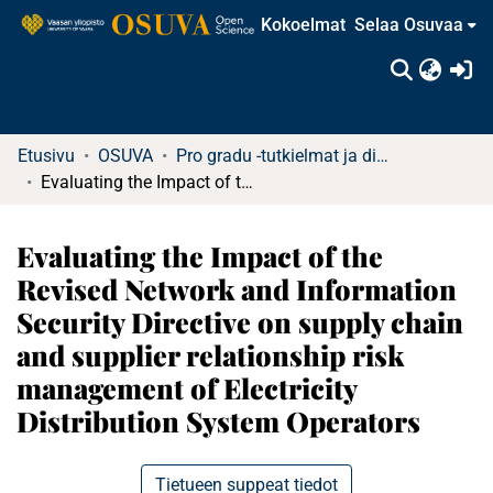
Kokoelmat
Selaa Osuvaa
(c
Etusivu
OSUVA
Pro gradu -tutkielmat ja diplomityöt
Evaluating the Impact of the Revised Network and Information Security Directive on supply chain and supplier relationship risk management of Electricity Distribution System Operators
Evaluating the Impact of the
Revised Network and Information
Security Directive on supply chain
and supplier relationship risk
management of Electricity
Distribution System Operators
Tietueen suppeat tiedot