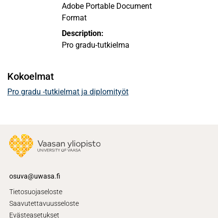
Adobe Portable Document
Format
Description:
Pro gradu-tutkielma
Kokoelmat
Pro gradu -tutkielmat ja diplomityöt
osuva@uwasa.fi
Tietosuojaseloste
Saavutettavuusseloste
Evästeasetukset