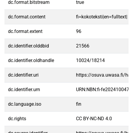
dc.format.bitstream
true
dc.format.content
fi=kokoteksti|en=fulltext|
dc.format.extent
96
dc.identifier.olddbid
21566
dc.identifier.oldhandle
10024/18214
dc.identifier.uri
https://osuva.uwasa.fi/h
dc.identifier.urn
URN:NBN:fi-fe2024100476
dc.language.iso
fin
dc.rights
CC BY-NC-ND 4.0