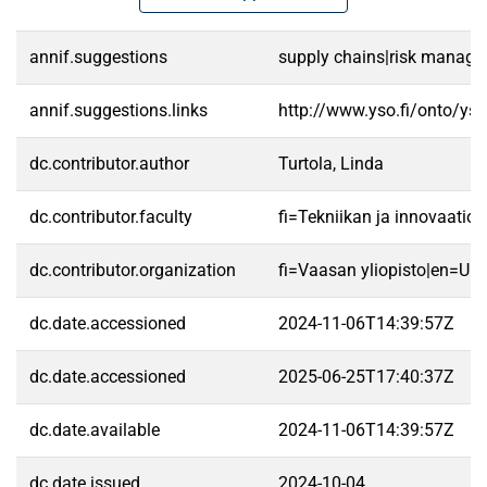
annif.suggestions
supply chains|risk manageme
annif.suggestions.links
http://www.yso.fi/onto/ys
dc.contributor.author
Turtola, Linda
dc.contributor.faculty
fi=Tekniikan ja innovaatio
dc.contributor.organization
fi=Vaasan yliopisto|en=Uni
dc.date.accessioned
2024-11-06T14:39:57Z
dc.date.accessioned
2025-06-25T17:40:37Z
dc.date.available
2024-11-06T14:39:57Z
dc.date.issued
2024-10-04