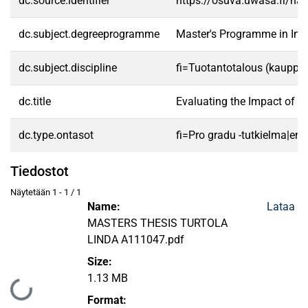
dc.source.identifier
https://osuva.uwasa.fi/h
dc.subject.degreeprogramme
Master's Programme in In
dc.subject.discipline
fi=Tuotantotalous (kauppat
dc.title
Evaluating the Impact of th
dc.type.ontasot
fi=Pro gradu -tutkielma|en
Tiedostot
Näytetään
1 - 1 / 1
Name:
Lataa
MASTERS THESIS TURTOLA
LINDA A111047.pdf
Size:
1.13 MB
Ladataan...
Format: