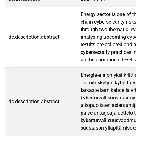
Energy sector is one of the
chain cyberse-curity risks 
through two thematic levels
dc.description.abstract
analysing upcoming cybersec
results are collated and a
cybersecurity practices int
on the component level cybe
Energia-ala on yksi kriitti
Toimitusketjun kyberturvall
tarkastellaan kahdella eri t
kyberturvallisuusmääräysten
dc.description.abstract
ulkopuolisten asiantuntijoi
palveluntarjoajaluettelo te
kyberturvallisuusvaatimuste
suustason ylläpitämiseksi.