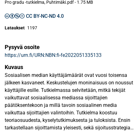
Pro gradu -tutkielma, Puhtimäki.pdf -
1.75 MB
CC BY-NC-ND 4.0
Lataukset
1197
Pysyvä osoite
https://urn.fi/URN:NBN:fi-fe2022051335133
Kuvaus
Sosiaalisen median käyttäjämäärät ovat vuosi toisensa
jälkeen kasvaneet. Keskustelujen moninaisuus on noussut
käyttäjille esille. Tutkielmassa selvitetään, mitkä tekijät
vaikuttavat sosiaalisessa mediassa sijoittajien
päätöksentekoon ja millä tavoin sosiaalinen media
vaikuttaa sijoittajien valintoihin. Tutkielma koostuu
teoriaosuudesta, kyselytutkimuksesta ja tuloksista. Ensin
tarkastellaan sijoittamista yleisesti, sekä sijoitusstrategian
ja sijoitussuunnitelman merkitystä. Teoriaosuudessa