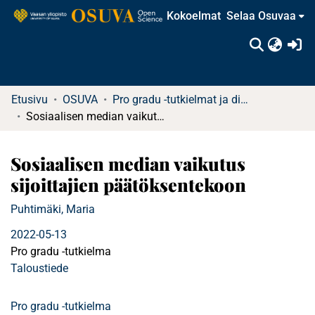
Kokoelmat
Selaa Osuvaa
(c
Etusivu
OSUVA
Pro gradu -tutkielmat ja diplomityöt
Sosiaalisen median vaikutus sijoittajien päätöksentekoon
Sosiaalisen median vaikutus
sijoittajien päätöksentekoon
Puhtimäki, Maria
2022-05-13
Pro gradu -tutkielma
Taloustiede
Pro gradu -tutkielma