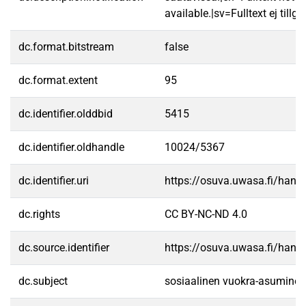
available.|sv=Fulltext ej tillgä
dc.format.bitstream
false
dc.format.extent
95
dc.identifier.olddbid
5415
dc.identifier.oldhandle
10024/5367
dc.identifier.uri
https://osuva.uwasa.fi/han
dc.rights
CC BY-NC-ND 4.0
dc.source.identifier
https://osuva.uwasa.fi/han
dc.subject
sosiaalinen vuokra-asuminen