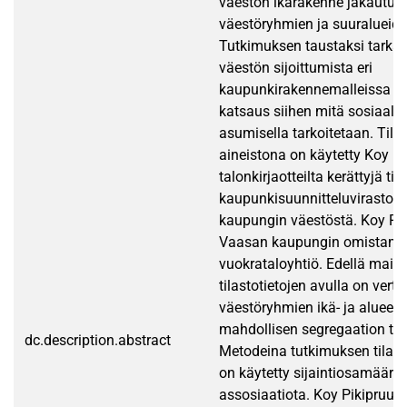
väestön ikärakenne jakautuu 
väestöryhmien ja suuralueiden
Tutkimuksen taustaksi tarkas
väestön sijoittumista eri
kaupunkirakennemalleissa ja
katsaus siihen mitä sosiaalis
asumisella tarkoitetaan. Tila
aineistona on käytetty Koy P
talonkirjaotteilta kerättyjä ti
kaupunkisuunnitteluviraston 
kaupungin väestöstä. Koy Pik
Vaasan kaupungin omistam
vuokrataloyhtiö. Edellä maini
tilastotietojen avulla on vertai
väestöryhmien ikä- ja alueelli
mahdollisen segregaation to
dc.description.abstract
Metodeina tutkimuksen tilas
on käytetty sijaintiosamäärää 
assosiaatiota. Koy Pikipruuk