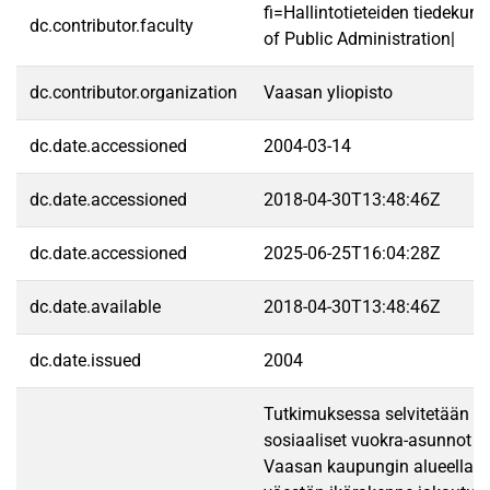
fi=Hallintotieteiden tiedekun
dc.contributor.faculty
of Public Administration|
dc.contributor.organization
Vaasan yliopisto
dc.date.accessioned
2004-03-14
dc.date.accessioned
2018-04-30T13:48:46Z
dc.date.accessioned
2025-06-25T16:04:28Z
dc.date.available
2018-04-30T13:48:46Z
dc.date.issued
2004
Tutkimuksessa selvitetään m
sosiaaliset vuokra-asunnot si
Vaasan kaupungin alueella j