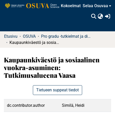
Kokoelmat
Selaa Osuvaa
(c
Etusivu
OSUVA
Pro gradu -tutkielmat ja diplomityöt
Kaupaunkiväestö ja sosiaalinen vuokra-asuminen: Tutkimusalueena Vaasa
Kaupaunkiväestö ja sosiaalinen
vuokra-asuminen:
Tutkimusalueena Vaasa
Tietueen suppeat tiedot
dc.contributor.author
Similä, Heidi