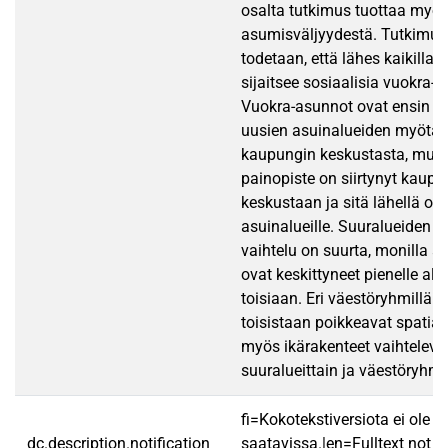
osalta tutkimus tuottaa myös
asumisväljyydestä. Tutkimuk
todetaan, että lähes kaikilla s
sijaitsee sosiaalisia vuokra-a
Vuokra-asunnot ovat ensin sij
uusien asuinalueiden myöt
kaupungin keskustasta, mu
painopiste on siirtynyt kaupu
keskustaan ja sitä lähellä olev
asuinalueille. Suuralueiden s
vaihtelu on suurta, monilla a
ovat keskittyneet pienelle alue
toisiaan. Eri väestöryhmillä 
toisistaan poikkeavat spatiaal
myös ikärakenteet vaihteleva
suuralueittain ja väestöryhmit
fi=Kokotekstiversiota ei ole
dc.description.notification
saatavissa.|en=Fulltext not