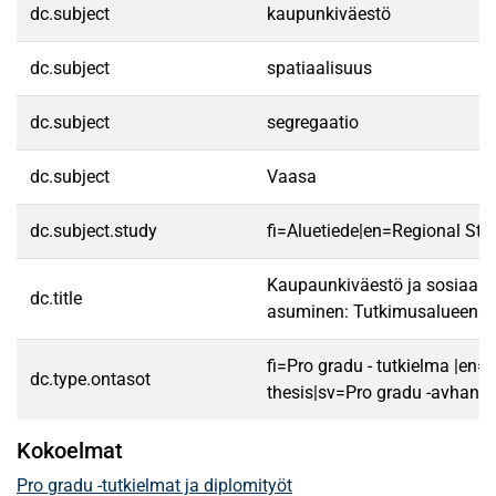
dc.subject
kaupunkiväestö
dc.subject
spatiaalisuus
dc.subject
segregaatio
dc.subject
Vaasa
dc.subject.study
fi=Aluetiede|en=Regional Stu
Kaupaunkiväestö ja sosiaali
dc.title
asuminen: Tutkimusalueena
fi=Pro gradu - tutkielma |en=
dc.type.ontasot
thesis|sv=Pro gradu -avhandl
Kokoelmat
Pro gradu -tutkielmat ja diplomityöt