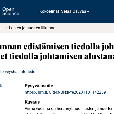
Kokoelmat
Selaa Osuvaa
tkielmat ja diplomityöt
Lasten ja nuorten liikunnan edistämisen tiedolla johtaminen: Kuntien hyvinvointikertomukset tiedolla johtamisen alustana
kunnan edistämisen tiedolla j
t tiedolla johtamisen alustan
 terveyshallintotiede
a
Pysyvä osoite
https://urn.fi/URN:NBN:fi-fe20231101142259
Kuvaus
Viime vuosina on herännyt huoli lasten ja nuorten 