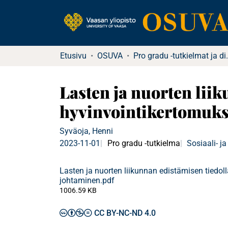
Etusivu
OSUVA
Pro gradu -tu
Lasten ja nuorten lii
hyvinvointikertomukse
Syväoja, Henni
2023-11-01
Pro gradu -tutkielma
Sosiaali- ja
Lasten ja nuorten liikunnan edistämisen tiedoll
johtaminen.pdf
1006.59 KB
CC BY-NC-ND 4.0