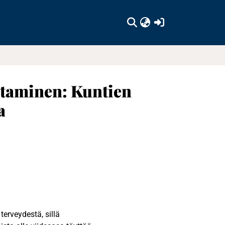
(current)
ohtaminen: Kuntien
a
terveydestä, sillä