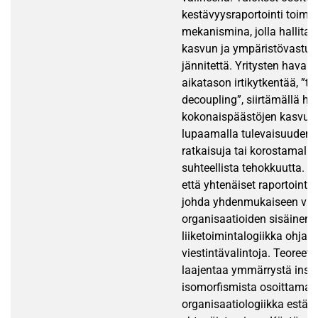
kestävyysraportointi toimii
mekanismina, jolla hallita
kasvun ja ympäristövastuun
jännitettä. Yritysten havait
aikatason irtikytkentää, ”t
decoupling”, siirtämällä h
kokonaispäästöjen kasvust
lupaamalla tulevaisuuden t
ratkaisuja tai korostamall
suhteellista tehokkuutta. T
että yhtenäiset raportointis
johda yhdenmukaiseen viest
organisaatioiden sisäinen
liiketoimintalogiikka ohjaa 
viestintävalintoja. Teoreett
laajentaa ymmärrystä insti
isomorfismista osoittamall
organisaatiologiikka estää 