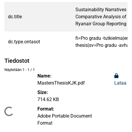
Sustainability Narratives in
dc.title
Comparative Analysis of L
Ryanair Group Reporting St
fi=Pro gradu -tutkielma|en
dc.type.ontasot
thesis|sv=Pro gradu -avhan
Tiedostot
Näytetään
1 - 1 / 1
Name:
MastersThesisKJK.pdf
Lataa
Size:
714.62 KB
Format:
aan...
Adobe Portable Document
Format