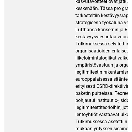
kasvutavoitteet ovat jatkuv
keskenään. Tässä pro grad
tarkasteltiin kestävyysrapor
strategisena työkaluna vert
Lufthansa-konsernin ja Rya
kestävyysviestintää vuosin
Tutkimuksessa selvitettiin,
organisaatioiden erilaiset
liiketoimintalogiikat vaikutt
ympäristövastuun ja organ
legitimiteetin rakentamise
eurooppalaisessa sääntely
erityisesti CSRD-direktiivin j
paketin puitteissa. Teoreett
pohjautui instituutio-, sido
legitimiteettiteorioihin, jotk
lentoyhtiöt vastaavat ulkois
Tutkimuksessa asetettiin h
mukaan yrityksen sisäinen