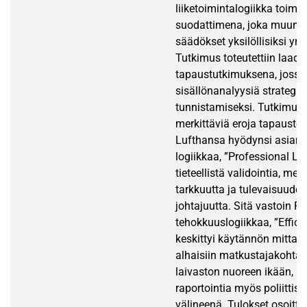
liiketoimintalogiikka toimii
suodattimena, joka muunta
säädökset yksilöllisiksi yrit
Tutkimus toteutettiin laadu
tapaustutkimuksena, jossa
sisällönanalyysiä strategist
tunnistamiseksi. Tutkimustu
merkittäviä eroja tapausten 
Lufthansa hyödynsi asiantu
logiikkaa, ”Professional Log
tieteellistä validointia, me
tarkkuutta ja tulevaisuuden
johtajuutta. Sitä vastoin R
tehokkuuslogiikkaa, ”Effici
keskittyi käytännön mittare
alhaisiin matkustajakohtais
laivaston nuoreen ikään, k
raportointia myös poliittis
välineenä. Tulokset osoittav