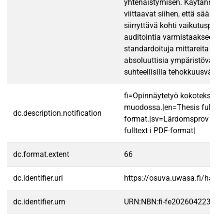
yhtenäistymisen. Käytännön
viittaavat siihen, että säänt
siirryttävä kohti vaikutuspe
auditointia varmistaakseen,
standardoituja mittareita 
absoluuttisia ympäristövai
suhteellisilla tehokkuusväit
fi=Opinnäytetyö kokotekst
muodossa.|en=Thesis fullt
dc.description.notification
format.|sv=Lärdomsprov ti
fulltext i PDF-format|
dc.format.extent
66
dc.identifier.uri
https://osuva.uwasa.fi/h
dc.identifier.urn
URN:NBN:fi-fe2026042232