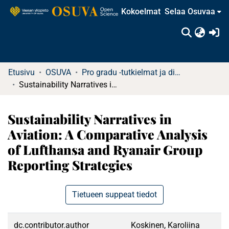
Kokoelmat
Selaa Osuvaa
(c
Etusivu
OSUVA
Pro gradu -tutkielmat ja diplomityöt (rajattu saatavuus)
Sustainability Narratives in Aviation: A Comparative Analysis of Lufthansa and Ryanair Group Reporting Strategies
Sustainability Narratives in
Aviation: A Comparative Analysis
of Lufthansa and Ryanair Group
Reporting Strategies
Tietueen suppeat tiedot
dc.contributor.author
Koskinen, Karoliina