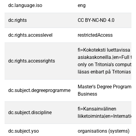
dc.language.iso
eng
dc.rights
CC BY-NC-ND 4.0
dc.rights.accesslevel
restrictedAccess
fi=Kokoteksti luettavissa va
asiakaskoneilla.|en=Full te
dc.rights.accessrights
only on Tritonia's computer
läsas enbart på Tritonias da
Master's Degree Programme 
dc.subject.degreeprogramme
Business
fi=Kansainvälinen
dc.subject.discipline
liiketoiminta|en=Internatio
dc.subject.yso
organisations (systems)