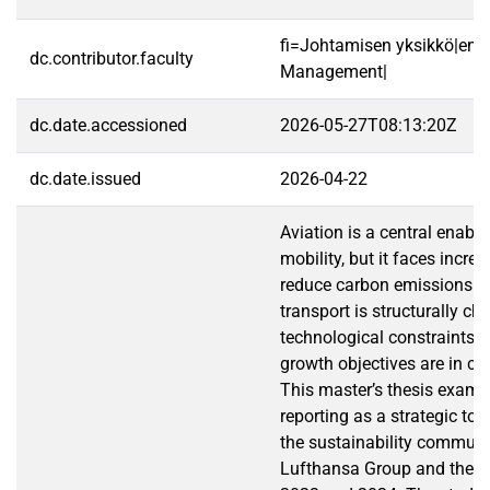
fi=Johtamisen yksikkö|en=
dc.contributor.faculty
Management|
dc.date.accessioned
2026-05-27T08:13:20Z
dc.date.issued
2026-04-22
Aviation is a central enable
mobility, but it faces incre
reduce carbon emissions. D
transport is structurally ch
technological constraints a
growth objectives are in con
This master’s thesis examin
reporting as a strategic to
the sustainability communi
Lufthansa Group and the R