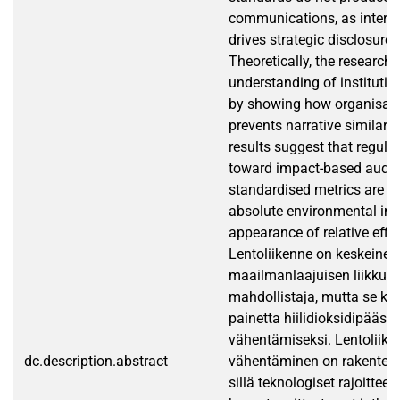
communications, as interna
drives strategic disclosure 
Theoretically, the research
understanding of instituti
by showing how organisati
prevents narrative similarity
results suggest that regul
toward impact-based auditi
standardised metrics are n
absolute environmental im
appearance of relative effi
Lentoliikenne on keskeinen
maailmanlaajuisen liikkum
mahdollistaja, mutta se k
painetta hiilidioksidipäästö
vähentämiseksi. Lentoliike
dc.description.abstract
vähentäminen on rakenteell
sillä teknologiset rajoitteet