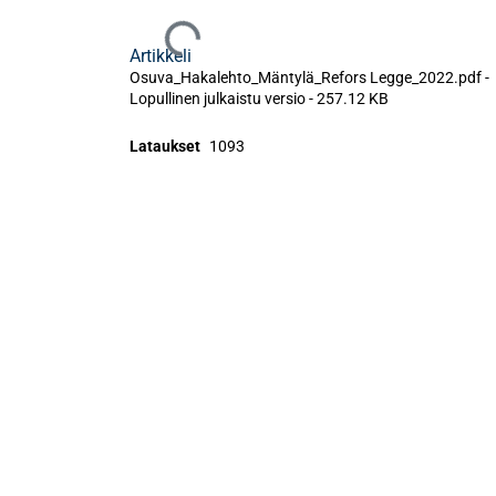
Ladataan...
Artikkeli
Osuva_Hakalehto_Mäntylä_Refors Legge_2022.pdf -
Lopullinen julkaistu versio
-
257.12 KB
Lataukset
1093