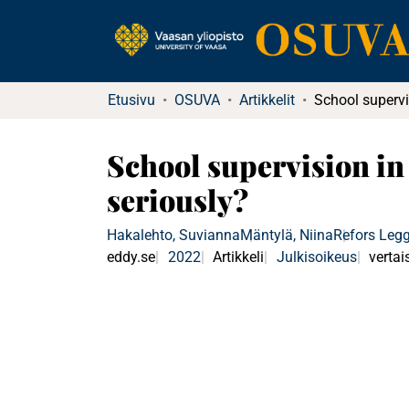
Etusivu
OSUVA
Artikkelit
School supervision in
seriously?
Hakalehto, Suvianna
Mäntylä, Niina
Refors Legg
eddy.se
2022
Artikkeli
Julkisoikeus
vertai