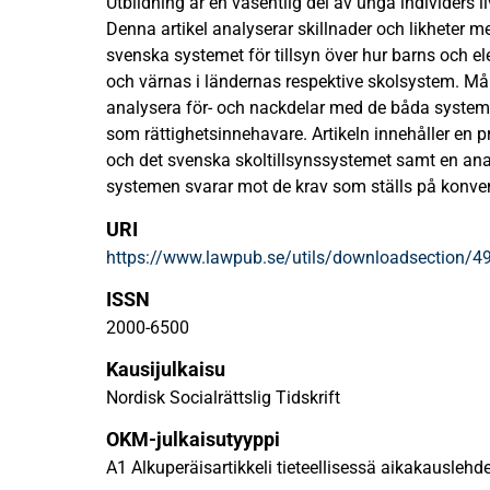
Utbildning är en väsentlig del av unga individers l
Denna artikel analyserar skillnader och likheter m
svenska systemet för tillsyn över hur barns och el
och värnas i ländernas respektive skolsystem. Mål
analysera för- och nackdelar med de båda systeme
som rättighetsinnehavare. Artikeln innehåller en p
och det svenska skoltillsynssystemet samt en anal
systemen svarar mot de krav som ställs på konven
konvention om barnets rättigheter som utgör grund
URI
åtgärder som rör barn i Sverige och Finland.
https://www.lawpub.se/utils/downloadsection/4
ISSN
2000-6500
Kausijulkaisu
Nordisk Socialrättslig Tidskrift
OKM-julkaisutyyppi
A1 Alkuperäisartikkeli tieteellisessä aikakauslehd