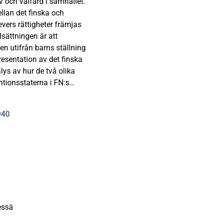
iv och välfärd i samhället.
ellan det finska och
evers rättigheter främjas
sättningen är att
n utifrån barns ställning
resentation av det finska
ys av hur de två olika
tionsstaterna i FN:s
en för all lagstiftning och
940
essä