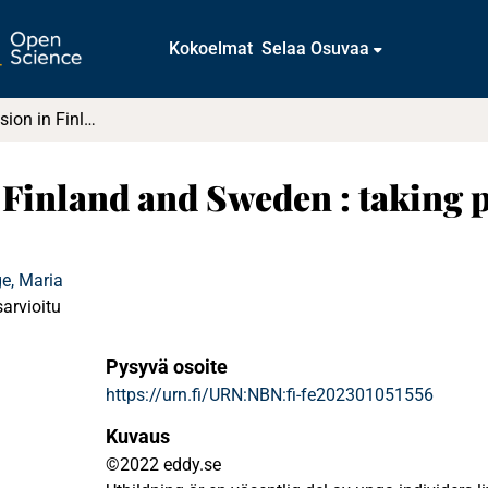
Kokoelmat
Selaa Osuvaa
School supervision in Finland and Sweden : taking pupils’ rights more seriously?
 Finland and Sweden : taking p
e, Maria
sarvioitu
Pysyvä osoite
https://urn.fi/URN:NBN:fi-fe202301051556
Kuvaus
©2022 eddy.se