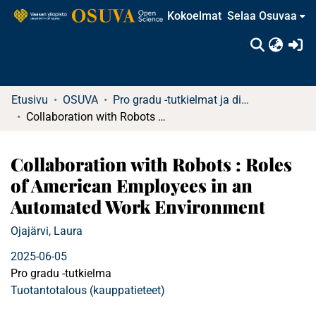
Kokoelmat
Selaa Osuvaa
(c
Etusivu
OSUVA
Pro gradu -tutkielmat ja diplomityöt
Collaboration with Robots : Roles of American Employees in an Automated Work Environment
Collaboration with Robots : Roles
of American Employees in an
Automated Work Environment
Ojajärvi, Laura
2025-06-05
Pro gradu -tutkielma
Tuotantotalous (kauppatieteet)