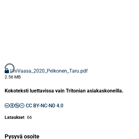
aan...
UniVaasa_2020_Pelkonen_Taru.pdf
2.56 MB
Kokoteksti luettavissa vain Tritonian asiakaskoneilla.
CC BY-NC-ND 4.0
Lataukset
66
Pysyvä osoite