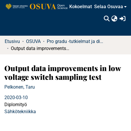
Kokoelmat
Selaa Osuvaa
(c
Etusivu
OSUVA
Pro gradu -tutkielmat ja diplomityöt (rajattu saatavuus)
Output data improvements in low voltage switch sampling test
Output data improvements in low
voltage switch sampling test
Pelkonen, Taru
2020-03-10
Diplomityö
Sähkötekniikka