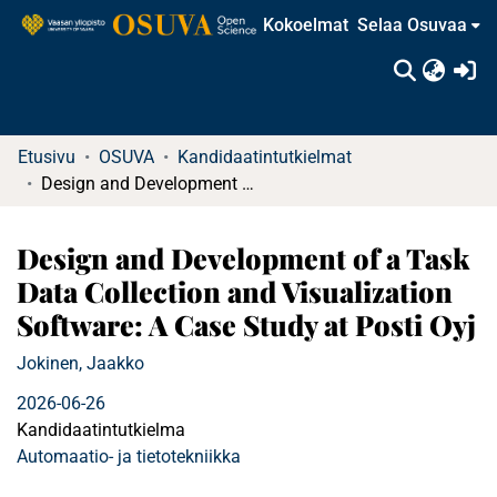
Kokoelmat
Selaa Osuvaa
(c
Etusivu
OSUVA
Kandidaatintutkielmat
Design and Development of a Task Data Collection and Visualization Software: A Case Study at Posti Oyj
Design and Development of a Task
Data Collection and Visualization
Software: A Case Study at Posti Oyj
Jokinen, Jaakko
2026-06-26
Kandidaatintutkielma
Automaatio- ja tietotekniikka