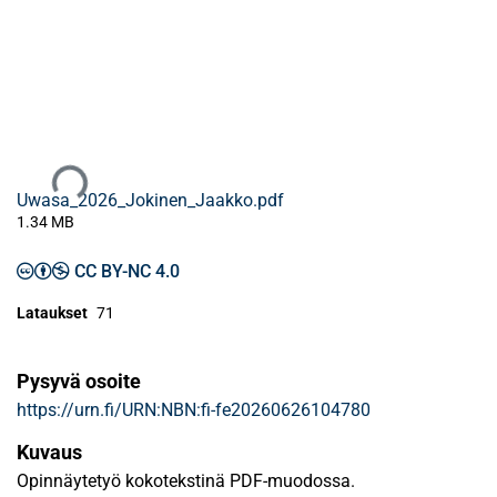
Ladataan...
Uwasa_2026_Jokinen_Jaakko.pdf
1.34 MB
CC BY-NC 4.0
Lataukset
71
Pysyvä osoite
https://urn.fi/URN:NBN:fi-fe20260626104780
Kuvaus
Opinnäytetyö kokotekstinä PDF-muodossa.