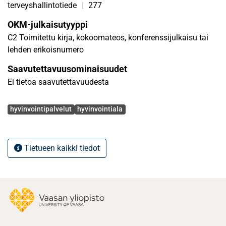
SEIJA VIRKKALA, TURO VIRTANEN, MARITTA
terveyshallintotiede
|
277
VUORENMAA, JARI VUORI,
OKM-julkaisutyyppi
C2 Toimitettu kirja, kokoomateos, konferenssijulkaisu tai
lehden erikoisnumero
Saavutettavuusominaisuudet
Ei tietoa saavutettavuudesta
Avainsanat
hyvinvointipalvelut
hyvinvointiala
Tietueen kaikki tiedot