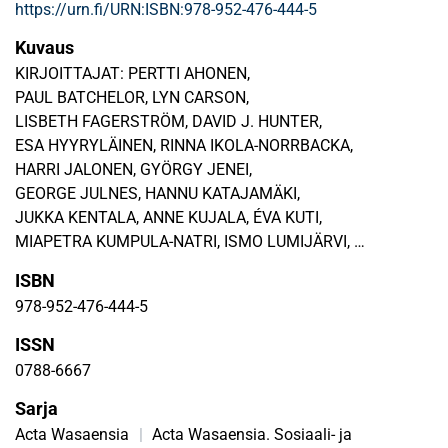
https://urn.fi/URN:ISBN:978-952-476-444-5
Kuvaus
KIRJOITTAJAT: PERTTI AHONEN,
PAUL BATCHELOR, LYN CARSON,
LISBETH FAGERSTRÖM, DAVID J. HUNTER,
ESA HYYRYLÄINEN, RINNA IKOLA-NORRBACKA,
HARRI JALONEN, GYÖRGY JENEI,
GEORGE JULNES, HANNU KATAJAMÄKI,
JUKKA KENTALA, ANNE KUJALA, ÉVA KUTI,
MIAPETRA KUMPULA-NATRI, ISMO LUMIJÄRVI,
EIJA MÄKINEN, VUOKKO NIIRANEN, SEIJA OLLILA,
ISBN
LEENA PAASIVAARA, B. GUY PETERS,
978-952-476-444-5
HARRI RAISIO, PIIA RANTAKOKKO, AUVO RAUHALA, PAULA
RISIKKO,RIITTA SEPPÄNEN-JÄRVELÄ, JARI STENVALL,
ISSN
MARKKU TEMMES,
0788-6667
HANNA TIIRINKI,MARJO SUHONEN,ANTTI SYVÄJÄRVI,
Sarja
HANNA VAKKALA, KATRI VATAJA,
OLLI-PEKKA VIINAMÄKI, RIITTA VIITALA,
Acta Wasaensia
|
Acta Wasaensia. Sosiaali- ja