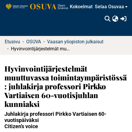
Kokoelmat
Selaa Osuvaa
(c
Etusivu
OSUVA
Vaasan yliopiston julkaisut
Hyvinvointijärjestelmät muuttuvassa toimintaympäristössä : juhlakirja professori Pirkko Vartiaisen 60-vuotisjuhlan kunniaksi
Hyvinvointijärjestelmät
muuttuvassa toimintaympäristössä
: juhlakirja professori Pirkko
Vartiaisen 60-vuotisjuhlan
kunniaksi
Juhlakirja professori Pirkko Vartiaisen 60-
vuotispäiväksi
Citizen’s voice