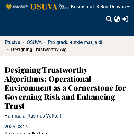
Kokoelmat
Selaa Osuvaa
(c
Etusivu
OSUVA
Pro gradu -tutkielmat ja diplomityöt
Designing Trustworthy Algorithms: Operational Environment as a Cornerstone for Governing Risk and Enhancing Trust
Designing Trustworthy
Algorithms: Operational
Environment as a Cornerstone for
Governing Risk and Enhancing
Trust
Harmaala, Rasmus Valtteri
2025-03-29
Pro gradu -tutkielma