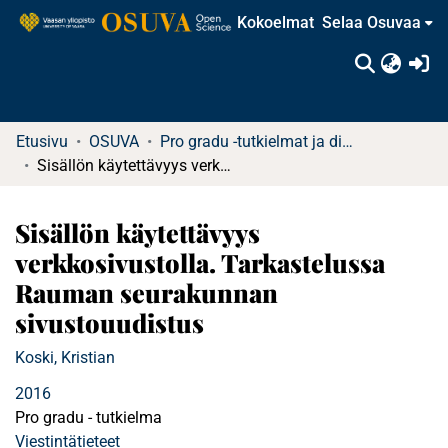
Kokoelmat
Selaa Osuvaa
(c
Etusivu
OSUVA
Pro gradu -tutkielmat ja diplomityöt
Sisällön käytettävyys verkkosivustolla. Tarkastelussa Rauman seurakunnan sivustouudistus
Sisällön käytettävyys
verkkosivustolla. Tarkastelussa
Rauman seurakunnan
sivustouudistus
Koski, Kristian
2016
Pro gradu - tutkielma
Viestintätieteet