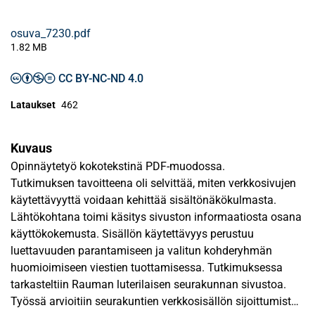
osuva_7230.pdf
1.82 MB
CC BY-NC-ND 4.0
Lataukset
462
Kuvaus
Opinnäytetyö kokotekstinä PDF-muodossa.
Tutkimuksen tavoitteena oli selvittää, miten verkkosivujen
käytettävyyttä voidaan kehittää sisältönäkökulmasta.
Lähtökohtana toimi käsitys sivuston informaatiosta osana
käyttökokemusta. Sisällön käytettävyys perustuu
luettavuuden parantamiseen ja valitun kohderyhmän
huomioimiseen viestien tuottamisessa. Tutkimuksessa
tarkasteltiin Rauman luterilaisen seurakunnan sivustoa.
Työssä arvioitiin seurakuntien verkkosisällön sijoittumista