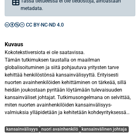
Tässä tietueessa ei ole tiedostoja, ainoastaan
metadata.
CC BY-NC-ND 4.0
Kuvaus
Kokotekstiversiota ei ole saatavissa.
Tämän tutkimuksen taustalla on maailman
globalisoituminen ja siitä pohjautuva yritysten tarve
kehittää henkilöstönsä kansainvälisyyttä. Erityisesti
nuorten avainhenkilöiden kehittäminen on tärkeää, sillä
heidän joukostaan pyritään löytämään tulevaisuuden
kansainväliset johtajat. Tutkimusongelmana on selvittää,
miten nuorten avainhenkilöiden kansainvälisyys-
valmiuksia ylläpidetään ja kehitetään kohdeyrityksessä
tällä hetkellä. Asiaa lähestytään nuorten avainhenkilöiden
Avainsanat
näkö-kulmasta. Tutkimuksen yhtenä tavoitteena on
kansainvälisyys
nuori avainhenkilö
kansainvälinen johtaja
kartoittaa, miten tärkeänä nuoret avainhenkilöt pitävät