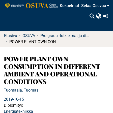
Kokoelmat
Selaa Osuvaa
(c
Etusivu
OSUVA
Pro gradu -tutkielmat ja diplomityöt (rajattu saatavuus)
POWER PLANT OWN CONSUMPTION IN DIFFERENT AMBIENT AND OPERATIONAL CONDITIONS
POWER PLANT OWN
CONSUMPTION IN DIFFERENT
AMBIENT AND OPERATIONAL
CONDITIONS
Tuomaala, Tuomas
2019-10-15
Diplomityö
Energiatekniikka