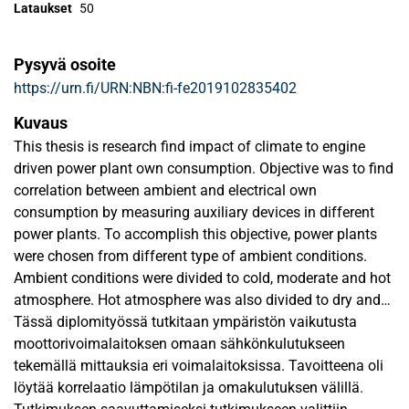
Lataukset
50
Pysyvä osoite
https://urn.fi/URN:NBN:fi-fe2019102835402
Kuvaus
This thesis is research find impact of climate to engine
driven power plant own consumption. Objective was to find
correlation between ambient and electrical own
consumption by measuring auxiliary devices in different
power plants. To accomplish this objective, power plants
were chosen from different type of ambient conditions.
Ambient conditions were divided to cold, moderate and hot
atmosphere. Hot atmosphere was also divided to dry and
humid condition. First part of this thesis was to familiarize
Tässä diplomityössä tutkitaan ympäristön vaikutusta
different systems that power plant contains. These
moottorivoimalaitoksen omaan sähkönkulutukseen
systems were cooling, lubrication, ventilation, working air,
tekemällä mittauksia eri voimalaitoksissa. Tavoitteena oli
and starting air systems. From each system was chosen
löytää korrelaatio lämpötilan ja omakulutuksen välillä.