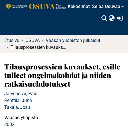
Kokoelmat
Selaa Osuvaa
(c
Etusivu
OSUVA
Vaasan yliopiston julkaisut
Tilausprosessien kuvaukset, esille tulleet ongelmakohdat ja niiden ratkaisuehdotukset
Tilausprosessien kuvaukset, esille
tulleet ongelmakohdat ja niiden
ratkaisuehdotukset
Järvensivu, Pauli
Penttilä, Juha
Takala, Josu
Vaasan yliopisto
2002