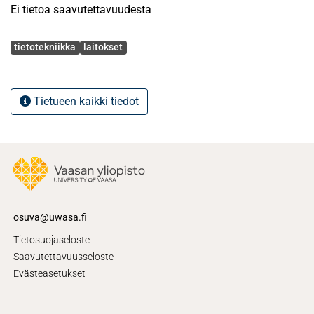
Ei tietoa saavutettavuudesta
Avainsanat
tietotekniikka
laitokset
Tietueen kaikki tiedot
osuva@uwasa.fi
Tietosuojaseloste
Saavutettavuusseloste
Evästeasetukset