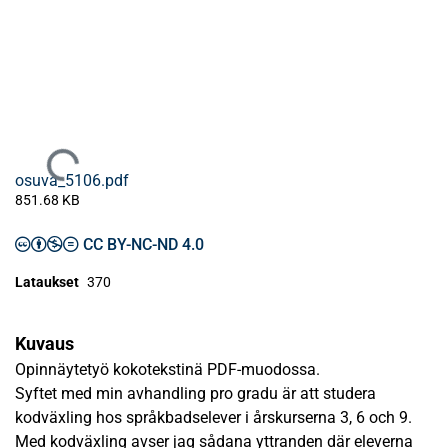
Ladataan...
osuva_5106.pdf
851.68 KB
CC BY-NC-ND 4.0
Lataukset
370
Kuvaus
Opinnäytetyö kokotekstinä PDF-muodossa.
Syftet med min avhandling pro gradu är att studera
kodväxling hos språkbadselever i årskurserna 3, 6 och 9.
Med kodväxling avser jag sådana yttranden där eleverna