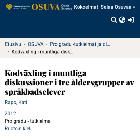
Kokoelmat
Selaa Osuvaa
(c
Etusivu
OSUVA
Pro gradu -tutkielmat ja diplomityöt
Kodväxling i muntliga diskussioner i tre åldersgrupper av språkbadselever
Kodväxling i muntliga
diskussioner i tre åldersgrupper av
språkbadselever
Rapo, Kati
2012
Pro gradu - tutkielma
Ruotsin kieli