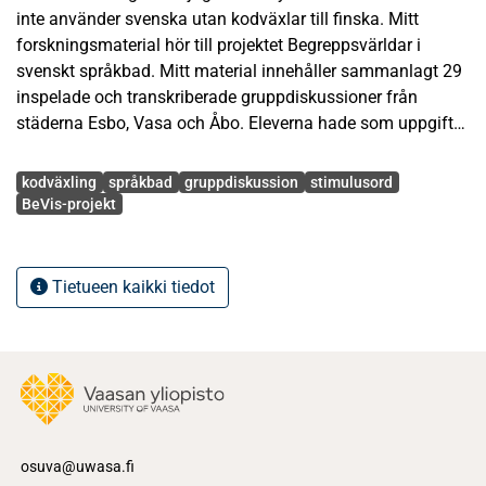
inte använder svenska utan kodväxlar till finska. Mitt
forskningsmaterial hör till projektet Begreppsvärldar i
svenskt språkbad. Mitt material innehåller sammanlagt 29
inspelade och transkriberade gruppdiskussioner från
städerna Esbo, Vasa och Åbo. Eleverna hade som uppgift
att diskutera temat Nu blir det vår i Finland och planera en
Avainsanat
presentation om ämnet till en skolklass i södra Sverige. I
kodväxling
språkbad
gruppdiskussion
stimulusord
samband med instruktionerna fick eleverna också sex
BeVis-projekt
stimulusord (vädret, marken, vattendragen, växterna, djuren
och människan) som de fick använda som stöd i
diskussionen.
Tietueen kaikki tiedot
Jag har använt mest kvantitativa metoder i min
undersökning. Jag har räknat antalet och andelen
kodväxlade yttranden i diskussionerna och gjort
jämförelser mellan de tre årskurserna och städerna. Jag
har även undersökt elevernas specificering av
samtalspartner inom de kodväxlade yttrandena. Dessutom
osuva@uwasa.fi