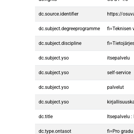
dc.source.identifier
https://osu
dc.subject.degreeprogramme
fi=Teknisen
dc.subject.discipline
fi=Tietojärj
dc.subject.yso
itsepalvelu
dc.subject.yso
self-service
dc.subject.yso
palvelut
dc.subject.yso
kirjallisuus
dc.title
Itsepalvelu :
dc.type.ontasot
fi=Pro gradu