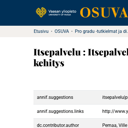
Etusivu
OSUVA
Pro gradu -tu
Itsepalvelu : Itsepalv
kehitys
annif.suggestions
itsepalvelu|
annif.suggestions.links
http://www.
dc.contributor.author
Pernaa, Vill