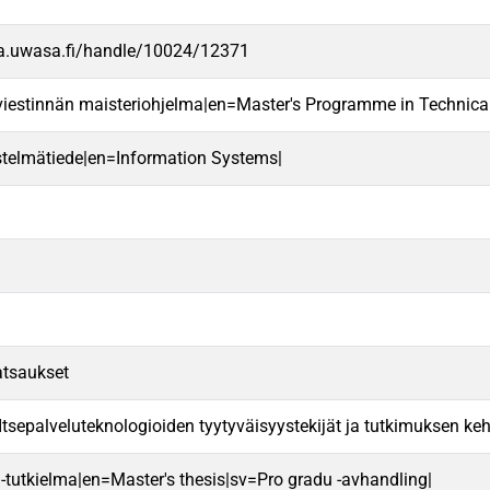
va.uwasa.fi/handle/10024/12371
 viestinnän maisteriohjelma|en=Master's Programme in Techni
estelmätiede|en=Information Systems|
katsaukset
 Itsepalveluteknologioiden tyytyväisyystekijät ja tutkimuksen keh
 -tutkielma|en=Master's thesis|sv=Pro gradu -avhandling|