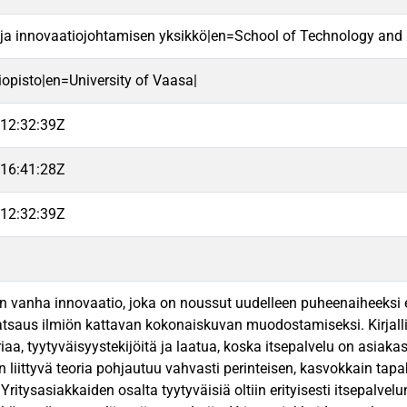
 ja innovaatiojohtamisen yksikkö|en=School of Technology and 
iopisto|en=University of Vaasa|
12:32:39Z
16:41:28Z
12:32:39Z
on vanha innovaatio, joka on noussut uudelleen puheenaiheeksi e
katsaus ilmiön kattavan kokonaiskuvan muodostamiseksi. Kirjal
riaa, tyytyväisyystekijöitä ja laatua, koska itsepalvelu on asiak
 liittyvä teoria pohjautuu vahvasti perinteisen, kasvokkain tapa
 Yritysasiakkaiden osalta tyytyväisiä oltiin erityisesti itsepalv