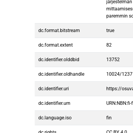
järjestelmän
mittaamisess
paremmin sos
dc.format.bitstream
true
dc.format.extent
82
dc.identifier.olddbid
13752
dc.identifier.oldhandle
10024/1237
dc.identifier.uri
https://osu
dc.identifier.urn
URN:NBN:fi
dc.language.iso
fin
dc.rights
CC BY 4.0