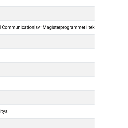
cal Communication|sv=Magisterprogrammet i teknisk kommunika
itys