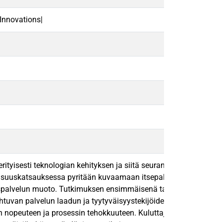
Innovations|
rityisesti teknologian kehityksen ja siitä seuranneen palveluide
lisuuskatsauksessa pyritään kuvaamaan itsepalvelun kehitysvaih
aspalvelun muoto. Tutkimuksen ensimmäisenä tavoitteena oli selvit
htuvan palvelun laadun ja tyytyväisyystekijöiden mittaamiseen. K
elun nopeuteen ja prosessin tehokkuuteen. Kuluttajien osalta arvos