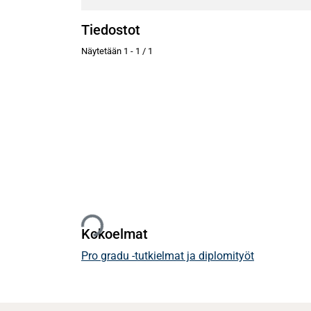
Tiedostot
Näytetään
1 - 1 / 1
Ladataan...
Kokoelmat
Pro gradu -tutkielmat ja diplomityöt