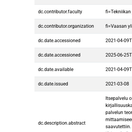
dc.contributor.faculty
fi=Tekniikan
dc.contributor.organization
fi=Vaasan yl
dc.date.accessioned
2021-04-09T
dc.date.accessioned
2025-06-25T
dc.date.available
2021-04-09T
dc.date.issued
2021-03-08
Itsepalvelu 
kirjallisuus
palvelun teo
mittaamiseen
dc.description.abstract
saavutettiin.