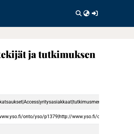
(current)
tekijät ja tutkimuksen
uskatsaukset|Access|yritysasiakkaat|tutkimusmenetelmät|fi
/www.yso.fi/onto/yso/p1379|http://www.yso.fi/onto/yso/p1397|