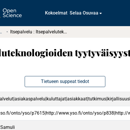
Kokoelmat
Selaa Osuvaa
tkielmat ja diplomityöt
Itsepalvelu : Itsepalveluteknologioiden tyytyväisyystekijät ja tutkimuksen kehitys
eluteknologioiden tyytyväisyys
Tietueen suppeat tiedot
palvelut|asiakaspalvelu|kuluttajat|asiakkaat|tutkimus|kirjallisu
yso.fi/onto/yso/p7615|http://www.yso.fi/onto/yso/p838|http:/
e Samuli