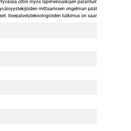
yytyväisiä oltiin myös läpimenoaikojen parantumiseen, mikä luonn
väisyystekijöiden mittaamisen ongelman pääteltiin kuitenkin olev
 Itsepalveluteknologioiden tutkimus on saanut myös aivan hiljat