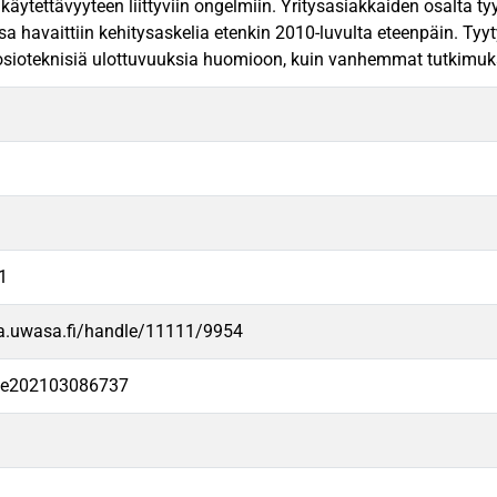
 käytettävyyteen liittyviin ongelmiin. Yritysasiakkaiden osalta t
a havaittiin kehitysaskelia etenkin 2010-luvulta eteenpäin. Tyyty
ioteknisiä ulottuvuuksia huomioon, kuin vanhemmat tutkimukset.
1
va.uwasa.fi/handle/11111/9954
-fe202103086737