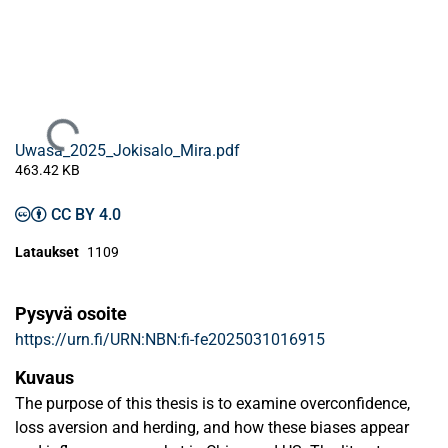
Ladataan...
Uwasa_2025_Jokisalo_Mira.pdf
463.42 KB
CC BY 4.0
Lataukset
1109
Pysyvä osoite
https://urn.fi/URN:NBN:fi-fe2025031016915
Kuvaus
The purpose of this thesis is to examine overconfidence,
loss aversion and herding, and how these biases appear