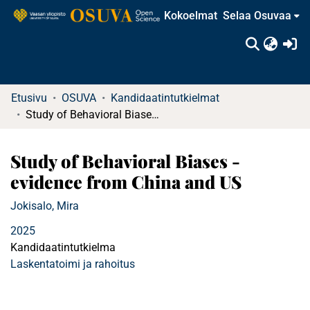
Kokoelmat
Selaa Osuvaa
(c
Etusivu
OSUVA
Kandidaatintutkielmat
Study of Behavioral Biases - evidence from China and US
Study of Behavioral Biases -
evidence from China and US
Jokisalo, Mira
2025
Kandidaatintutkielma
Laskentatoimi ja rahoitus