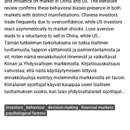
and influence on market in China and US. The literature
review confirms these behavioral biases presence in both
markets with distinct manifestations. Chinese investors
trade frequently due to overconfidence, while US investors
react asymmetrically to market shocks. Loss aversion
leads to a reluctance to sell in China, while US
professionals take more risks to recover losses. Chinese
Tämän tutkielman tarkoituksena on tutkia liiallinen
herding behavior leads to price bubbles, while US investors
luottamusta, tappion välttämistä ja paimentantamista ja
follow macroeconomic trends. The results highlight the
sit, miten nämä ennakkoluulot ilmenevät ja vaikuttavat
need for further research using consistent methodologies.
Kiinan ja Yhdysvaltojen markkinoilla. Kirjallisuuskatsaus
vahvistaa, että näitä käyttäytymiseen liittyviä
ennakkoluuloja esiintyy molemmilla markkinoilla eri tavoin.
Kiinalaiset sijoittajat käyvät kauppaa usein liiallisen
luottamuksen vuoksi, kun taas yhdysvaltalaiset sijoittajat
reagoivat epäsymmetrisesti markkinashokkeihin. Tappion
Avainsanat
välttäminen johtaa Kiinassa haluttomuuteen myydä, kun
investors
behaviour
decision making
financial markets
taas yhdysvaltalaiset ammattilaiset ottavat enemmän
psychological factors
riskejä saadakseen tappiot takaisin. Kiinalaisten
laumakäyttäytyminen johtaa hintakupliin, kun taas