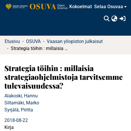
Kokoelmat
Selaa Osuvaa
(c
Etusivu
OSUVA
Vaasan yliopiston julkaisut
Strategia töihin : millaisia strategiaohjelmistoja tarvitsemme tulevaisuudessa?
Strategia töihin : millaisia
strategiaohjelmistoja tarvitsemme
tulevaisuudessa?
Alakoski, Hannu
Siltamäki, Marko
Syrjälä, Piritta
2018-08-22
Kirja