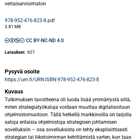
vertaisarvioimaton
978-952-476-823-8.pdf
3.81 MB
CC BY-NC-ND 4.0
Lataukset
927
Pysyvä osoite
https://urn.fi/URN:ISBN:978-952-476-823-8
Kuvaus
Tutkimuksen tavoitteena oli luoda lisää ymmärrystä siitä,
miten strategiatyökaluja voidaan muuttaa digitalisoituun
ohjelmistomuotoon. Tällä hetkellä markkinoilla on tarjolla
satoja erilaisia ohjelmistoja strategisen johtamisen
sovelluksiin – osa sovelluksista on tehty eksplisiittisesti
strategian tai liiketoiminnan kehittämistä varten, kun taas