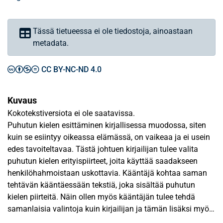
Tässä tietueessa ei ole tiedostoja, ainoastaan
metadata.
CC BY-NC-ND 4.0
Kuvaus
Kokotekstiversiota ei ole saatavissa.
Puhutun kielen esittäminen kirjallisessa muodossa, siten
kuin se esiintyy oikeassa elämässä, on vaikeaa ja ei usein
edes tavoiteltavaa. Tästä johtuen kirjailijan tulee valita
puhutun kielen erityispiirteet, joita käyttää saadakseen
henkilöhahmoistaan uskottavia. Kääntäjä kohtaa saman
tehtävän kääntäessään tekstiä, joka sisältää puhutun
kielen piirteitä. Näin ollen myös kääntäjän tulee tehdä
samanlaisia valintoja kuin kirjailijan ja tämän lisäksi myös
päättää puhutun kielen piirteiden tärkeys ja merkitys