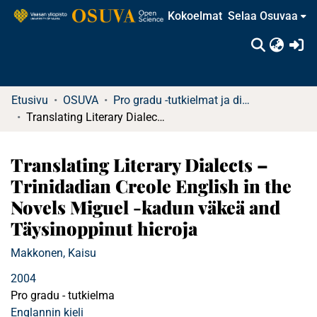
Kokoelmat
Selaa Osuvaa
(c
Etusivu
OSUVA
Pro gradu -tutkielmat ja diplomityöt
Translating Literary Dialects –Trinidadian Creole English in the Novels Miguel -kadun väkeä and Täysinoppinut hieroja
Translating Literary Dialects –
Trinidadian Creole English in the
Novels Miguel -kadun väkeä and
Täysinoppinut hieroja
Makkonen, Kaisu
2004
Pro gradu - tutkielma
Englannin kieli