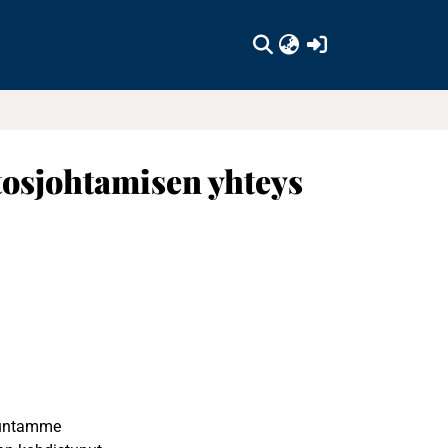
(current)
tosjohtamisen yhteys
kuntamme