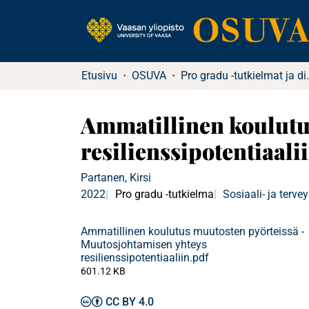
Etusivu
OSUVA
Pro gradu -tu
Ammatillinen koulutu
resilienssipotentiaali
Partanen, Kirsi
2022
Pro gradu -tutkielma
Sosiaali- ja terve
Ammatillinen koulutus muutosten pyörteissä -
Muutosjohtamisen yhteys
resilienssipotentiaaliin.pdf
601.12 KB
CC BY 4.0