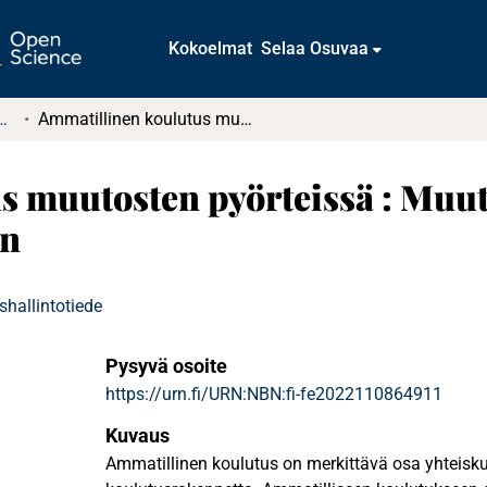
Kokoelmat
Selaa Osuvaa
tkielmat ja diplomityöt
Ammatillinen koulutus muutosten pyörteissä : Muutosjohtamisen yhteys resilienssipotentiaaliin
s muutosten pyörteissä : Muu
in
yshallintotiede
Pysyvä osoite
https://urn.fi/URN:NBN:fi-fe2022110864911
Kuvaus
Ammatillinen koulutus on merkittävä osa yhteis