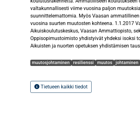
koulutusrakennetta. Ammatilliseen koulutukseen 
valtakunnallisesti viime vuosina paljon muutoksia
suunnittelemattomia. Myös Vaasan ammatillinen k
vuosina suurten muutosten kohteena. 1.1.2017 
Aikuiskoulutuskeskus, Vaasan Ammattiopisto, s
Oppisopimustoimisto yhdistyivät yhdeksi isoksi to
Aikuisten ja nuorten opetuksen yhdistämisen taus
koulutuksen reformi, joka oli vuonna 2018 yksi ha
Avainsanat
Suunniteltujen muutosten lisäksi suunnittelemat
muutosjohtaminen
resilienssi
muutos
johtaminen
Covid–19 pandemian seurauksena lähiopetuksen 
etäopetukseen, ovat asettaneet haasteita ja vaatin
organisaatioilta merkittävää muutosjoustavuutta.
Tietueen kaikki tiedot
muutoksesta toipumiseen, palautumiseen sekä uu
sopeutumiseen on yhteydessä organisaatiossa ja
ilmenevä muutosjoustavuuskyvykkyys, eli resiliens
vahvempi resilienssi organisaatiolla ja siinä työske
sitä paremmin he toipuvat muutoksista, sekä si
pystyvät asennoitumaan muutoksiin. Resilienssiä
selviytyä muutoksista, stressitilanteista ja vasto