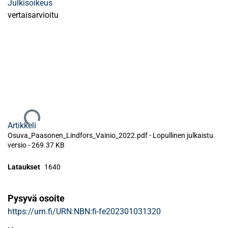
Julkisoikeus
vertaisarvioitu
Ladataan...
Artikkeli
Osuva_Paasonen_Lindfors_Vainio_2022.pdf -
Lopullinen julkaistu
versio
-
269.37 KB
Lataukset
1640
Pysyvä osoite
https://urn.fi/URN:NBN:fi-fe202301031320