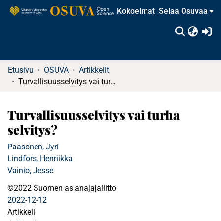
Kokoelmat
Selaa Osuvaa
(c
Etusivu
OSUVA
Artikkelit
Turvallisuusselvitys vai turha selvitys?
Turvallisuusselvitys vai turha
selvitys?
Paasonen, Jyri
Lindfors, Henriikka
Vainio, Jesse
©2022 Suomen asianajajaliitto
2022-12-12
Artikkeli