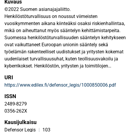
Kuvaus
©2022 Suomen asianajajaliitto.
Henkilöstöturvallisuus on noussut viimeisten
vuosikymmenten aikana kiinteäksi osaksi riskienhallintaa,
mikä on aiheuttanut myös sääntelyn kehittämistarpeita.
Suomessa henkilöstöturvallisuuden sääntelyn kehitykseen
ovat vaikuttaneet Euroopan unionin sääntely sekä
työelämän rakenteelliset uudistukset ja yritysten kokemat
uudenlaiset turvallisuusuhat, kuten teollisuusvakoilu ja
kyberrikokset. Henkilöstön, yritysten ja toimitilojen
luotettavuuden arviointia koskevaa lainsäädäntöä
URI
kehitettiin käyttötarkoituksen tarkentamisen näkökulmasta
https://www.edilex.fi/defensor_legis/1000850006.pdf
laajentaen sen aiemmasta valtion turvallisuuden
suojelusta myös yritysten tärkeiden etujen suojeluun.
ISSN
Erityisesti lainsäädännön toteuttamisen kannalta haasteita
2489-8279
on ilmennyt henkilö- ja yritysturvallisuusselvitysten
0356-262X
tekemisvastuun kanssa useiden vuosien ajan ennen kuin
Kausijulkaisu
se keskitettiin täysimääräisesti suojelupoliisille.
Suojelupoliisin haasteiksi ovat nousseet jyrkkä
Defensor Legis
|
103