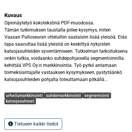
Kuvaus
Opinnäytetyö kokotekstinä PDF-muodossa.
Tämän tutkimuksen taustalla piilee kysymys, miten
Vaasan Palloseuran otteluihin saataisiin lisää yleisöä. Eräs
tapa saavuttaa lisää yleisöä on keskittyä nykyisten
katsojasuhteiden syventämiseen. Tutkielman tarkoituksena
onkin tutkia, voidaanko suhdepohjaisella segmentoinnilla
kehittää VPS Oy:n markkinointia. Työ pyrkii antamaan
toimeksiantajalle vastauksen kysymykseen, pystytäänkö
katsojasuhteiden pohjalta toteuttamaan pitkällä
tähtäimellä kannattavaa segmentointia ja miten
Avainsanat
segmenttejä tulisi lähestyä. Tutkimusta tarkastellaan
urheilumarkkinointi
suhdemarkkinointi
segmentointi
yritysjohdon näkökulmasta.
katsojasuhteet
Työn teoreettinen viitekehys muodostuu
suhdemarkkinoinnin ja segmentoinnin kehittämisen
Tietueen kaikki tiedot
edellytyksiä erityisesti urheilujoukkueen erityispiirteet