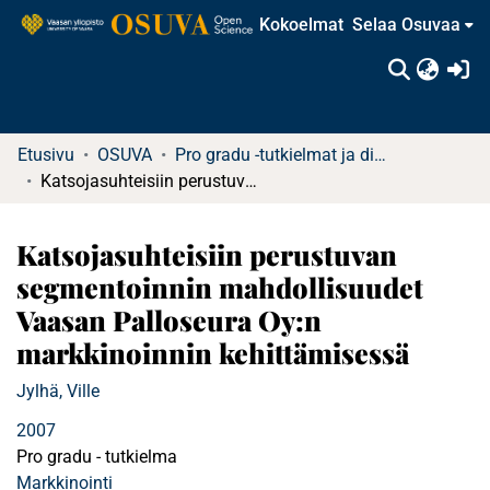
Kokoelmat
Selaa Osuvaa
(c
Etusivu
OSUVA
Pro gradu -tutkielmat ja diplomityöt (rajattu saatavuus)
Katsojasuhteisiin perustuvan segmentoinnin mahdollisuudet Vaasan Palloseura Oy:n markkinoinnin kehittämisessä
Katsojasuhteisiin perustuvan
segmentoinnin mahdollisuudet
Vaasan Palloseura Oy:n
markkinoinnin kehittämisessä
Jylhä, Ville
2007
Pro gradu - tutkielma
Markkinointi