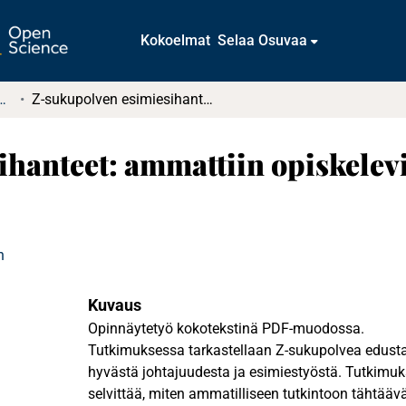
Kokoelmat
Selaa Osuvaa
t ja diplomityöt (rajattu saatavuus)
Z-sukupolven esimiesihanteet: ammattiin opiskelevien nuorten käsityksiä hyvästä johtajuudesta
hanteet: ammattiin opiskelevi
n
Kuvaus
Opinnäytetyö kokotekstinä PDF-muodossa.
Tutkimuksessa tarkastellaan Z-sukupolvea edusta
hyvästä johtajuudesta ja esimiestyöstä. Tutkimuks
selvittää, miten ammatilliseen tutkintoon tähtäävä