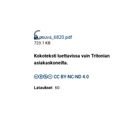
Ladataan...
osuva_6820.pdf
723.1 KB
Kokoteksti luettavissa vain Tritonian
asiakaskoneilla.
CC BY-NC-ND 4.0
Lataukset
60