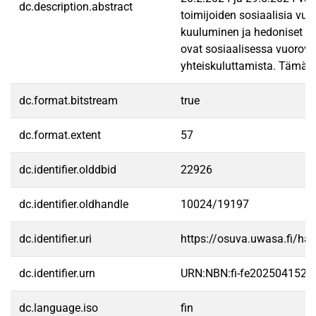
dc.description.abstract
toimijoiden sosiaalisia vuo
kuuluminen ja hedoniset ar
ovat sosiaalisessa vuorova
yhteiskuluttamista. Tämä ta
dc.format.bitstream
true
dc.format.extent
57
dc.identifier.olddbid
22926
dc.identifier.oldhandle
10024/19197
dc.identifier.uri
https://osuva.uwasa.fi/h
dc.identifier.urn
URN:NBN:fi-fe2025041527
dc.language.iso
fin