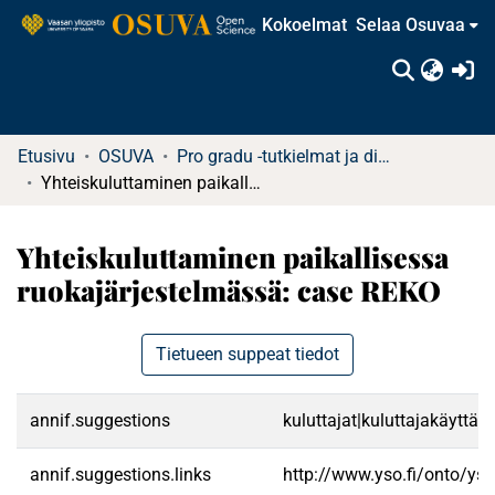
Kokoelmat
Selaa Osuvaa
(c
Etusivu
OSUVA
Pro gradu -tutkielmat ja diplomityöt
Yhteiskuluttaminen paikallisessa ruokajärjestelmässä: case REKO
Yhteiskuluttaminen paikallisessa
ruokajärjestelmässä: case REKO
Tietueen suppeat tiedot
annif.suggestions
kuluttajat|kuluttajakäyttäy
annif.suggestions.links
http://www.yso.fi/onto/ys