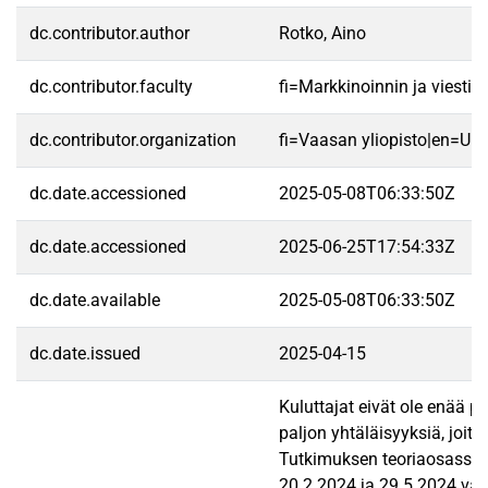
dc.contributor.author
Rotko, Aino
dc.contributor.faculty
fi=Markkinoinnin ja viest
dc.contributor.organization
fi=Vaasan yliopisto|en=Uni
dc.date.accessioned
2025-05-08T06:33:50Z
dc.date.accessioned
2025-06-25T17:54:33Z
dc.date.available
2025-05-08T06:33:50Z
dc.date.issued
2025-04-15
Kuluttajat eivät ole enää p
paljon yhtäläisyyksiä, joit
Tutkimuksen teoriaosassa m
20.2.2024 ja 29.5.2024 väli