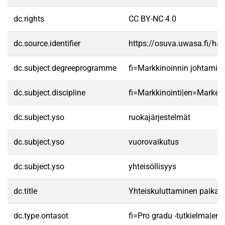
dc.rights
CC BY-NC 4.0
dc.source.identifier
https://osuva.uwasa.fi/h
dc.subject.degreeprogramme
fi=Markkinoinnin johtamis
dc.subject.discipline
fi=Markkinointi|en=Marketi
dc.subject.yso
ruokajärjestelmät
dc.subject.yso
vuorovaikutus
dc.subject.yso
yhteisöllisyys
dc.title
Yhteiskuluttaminen paikall
dc.type.ontasot
fi=Pro gradu -tutkielma|en