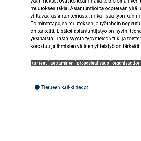
vaatimukset ovat korkeammalla teknologian kehi
muutoksen takia. Asiantuntijoilta odotetaan yhä l
ylittävää asiantuntemusta, mikä lisää työn kuormi
Toimintatapojen muutoksen ja työtahdin nopeutum
on tärkeää. Lisäksi asiantuntijatyö on hyvin itsen
yksinäistä. Tästä syystä työyhteisön tuki ja toist
korostuu ja ihmisten välinen yhteistyö on tärkeää.
Avainsanat
Tämän tutkimuksen tarkoituksena oli selvittää, mi
tunteet
auttaminen
prososiaalisuus
organisaatiot
näkyy asiantuntijatyössä organisaatiossa, ymmär
asiantuntijatyössä sekä ymmärtää, minkälainen m
tapahtuvalla auttamisella on asiantuntijatyötä tek
Tietueen kaikki tiedot
tutkimuksessa on kartoitettu auttamisesta ja av
tunteita. Tutkimuksen teoreettinen viitekehys koo
organisaatiokäyttäytymisen aiemmista tutkimuks
prososiaaliseen käyttäytymiseen sekä auttavaan k
kirjallisuudesta.