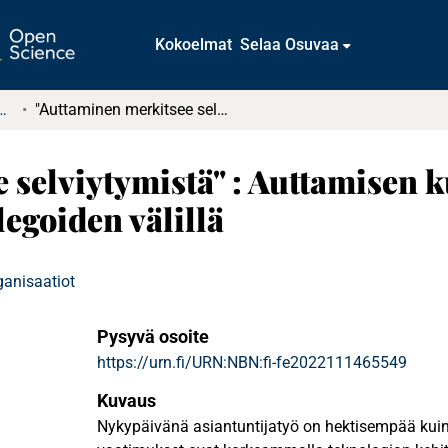
Kokoelmat
Selaa Osuvaa
tkielmat ja diplomityöt
"Auttaminen merkitsee selviytymistä" : Auttamisen kulttuuri asiantuntijatyössä kollegoiden välillä
 selviytymistä" : Auttamisen k
legoiden välillä
ganisaatiot
Pysyvä osoite
https://urn.fi/URN:NBN:fi-fe2022111465549
Kuvaus
Nykypäivänä asiantuntijatyö on hektisempää kui