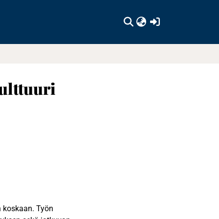
(current)
ulttuuri
n koskaan. Työn