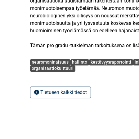
organisaatioita uudistamaan rakenteitaan kohti 
monimuotoisempaa työelämää. Neuromonimuotois
neurobiologinen yksilöllisyys on noussut merkittä
monimuotoisuutta ja yri tysvastuuta koskevaa ke
huomioiminen työelämässä on edelleen hajanaist
Tämän pro gradu -tutkielman tarkoituksena on lis
neuromonimuotoi suus rakentuu osaksi suomalai
Avainsanat
organisaatiokulttuuria sekä vastuullisuusrapor to
neuromoninaisuus
hallinto
kestävyysraportointi
in
Tavoitteena on selvittää, millaisia näkemyksiä ja 
organisaatiokulttuuri
tysjohdolla on neuromonimuotoisuutta kohtaan, j
johtaminen sekä vas tuullisuusraportointi voivat 
välineinä sen edistämisessä.
Tietueen kaikki tiedot
Tutkielma toteutettiin laadullisena monimenetel
aineisto koostui kirjalli suuskatsauksesta, yritys
(n = 9) sekä Suomen kymmenen menesty neimmän
vastuullisuusraporttien dokumenttianalyysista (n =
analysoitiin teoriaohjaavan, teemallisen sisällöna