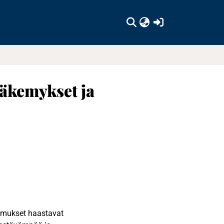
(current)
äkemykset ja
imukset haastavat