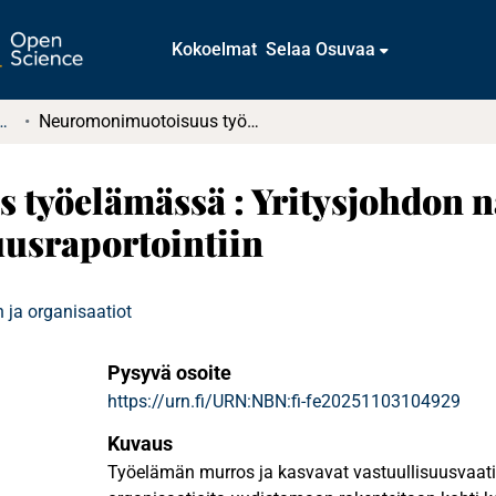
Kokoelmat
Selaa Osuvaa
tkielmat ja diplomityöt
Neuromonimuotoisuus työelämässä : Yritysjohdon näkemykset ja integrointi vastuullisuusraportointiin
työelämässä : Yritysjohdon n
uusraportointiin
 ja organisaatiot
Pysyvä osoite
https://urn.fi/URN:NBN:fi-fe20251103104929
Kuvaus
Työelämän murros ja kasvavat vastuullisuusvaat