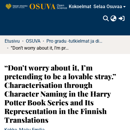
Kokoelmat
Selaa Osuvaa
(c
Etusivu
OSUVA
Pro gradu -tutkielmat ja diplomityöt
“Don’t worry about it, I’m pretending to be a lovable stray.” Characterisation through Character Naming in the Harry Potter Book Series and Its Representation in the Finnish Translations
“Don’t worry about it, I’m
pretending to be a lovable stray.”
Characterisation through
Character Naming in the Harry
Potter Book Series and Its
Representation in the Finnish
Translations
Kokko, Maiju-Emilia