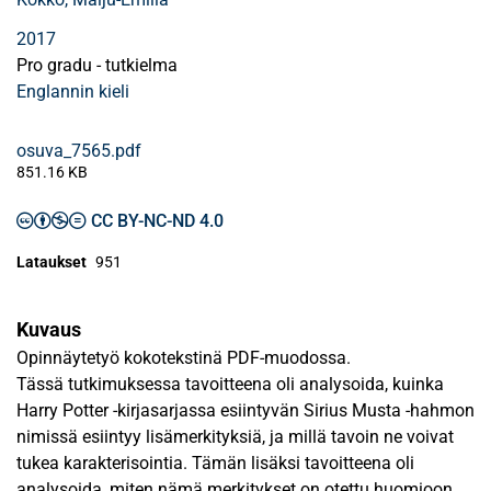
2017
Pro gradu - tutkielma
Englannin kieli
osuva_7565.pdf
851.16 KB
CC BY-NC-ND 4.0
Lataukset
951
Kuvaus
Opinnäytetyö kokotekstinä PDF-muodossa.
Tässä tutkimuksessa tavoitteena oli analysoida, kuinka
Harry Potter -kirjasarjassa esiintyvän Sirius Musta -hahmon
nimissä esiintyy lisämerkityksiä, ja millä tavoin ne voivat
tukea karakterisointia. Tämän lisäksi tavoitteena oli
analysoida, miten nämä merkitykset on otettu huomioon