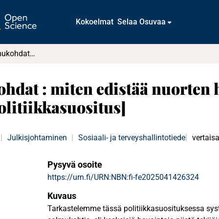
Kokoelmat
Selaa Osuvaa
Hyvinvoinnin solmukohdat : miten edistää nuorten hyvinvointia ja kestävää työelämää [Politiikkasuositus]
dat : miten edistää nuorten h
olitiikkasuositus]
i
Julkisjohtaminen
|
Sosiaali- ja terveyshallintotiede
vertais
Pysyvä osoite
https://urn.fi/URN:NBN:fi-fe2025041426324
Kuvaus
Tarkastelemme tässä politiikkasuosituksessa sy