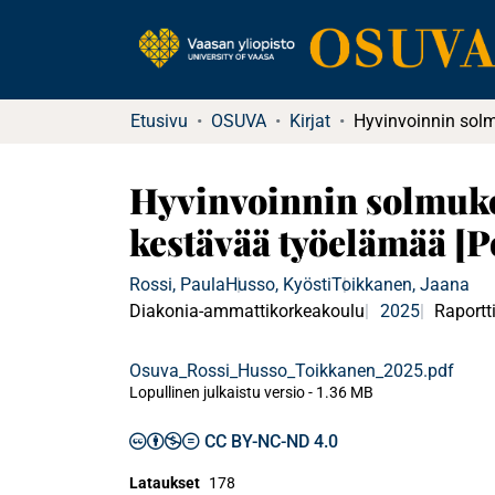
Etusivu
OSUVA
Kirjat
Hyvinvoinnin solmukoh
kestävää työelämää [P
Rossi, Paula
Husso, Kyösti
Toikkanen, Jaana
Diakonia-ammattikorkeakoulu
2025
Raportt
Osuva_Rossi_Husso_Toikkanen_2025.pdf
Lopullinen julkaistu versio
-
1.36 MB
CC BY-NC-ND 4.0
Lataukset
178