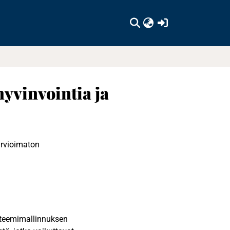
(current)
yvinvointia ja
arvioimaton
steemimallinnuksen