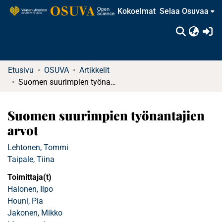
Kokoelmat
Selaa Osuvaa
(c
Etusivu
OSUVA
Artikkelit
Suomen suurimpien työnantajien arvot
Suomen suurimpien työnantajien
arvot
Lehtonen, Tommi
Taipale, Tiina
Toimittaja(t)
Halonen, Ilpo
Houni, Pia
Jakonen, Mikko