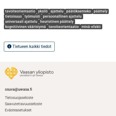
byrokraattisena kunnianhimona.
Avainsanat
tavoiteorientaatio
yksilö
ajattelu
päätöksenteko
päättely
tietoisuus
työmuisti
persoonallinen ajattelu
universaali ajattelu
heuristinen päättely
kognitiivinen vääristymä
tavoiteorientaatio
minä-efekti
Tietueen kaikki tiedot
osuva@uwasa.fi
Tietosuojaseloste
Saavutettavuusseloste
Evästeasetukset