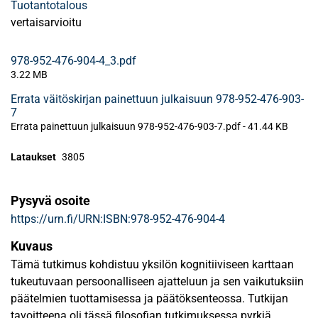
Tuotantotalous
vertaisarvioitu
978-952-476-904-4_3.pdf
3.22 MB
Errata väitöskirjan painettuun julkaisuun 978-952-476-903-
7
Errata painettuun julkaisuun 978-952-476-903-7.pdf -
41.44 KB
Lataukset
3805
Pysyvä osoite
https://urn.fi/URN:ISBN:978-952-476-904-4
Kuvaus
Tämä tutkimus kohdistuu yksilön kognitiiviseen karttaan
tukeutuvaan persoonalliseen ajatteluun ja sen vaikutuksiin
päätelmien tuottamisessa ja päätöksenteossa. Tutkijan
tavoitteena oli tässä filosofian tutkimuksessa pyrkiä