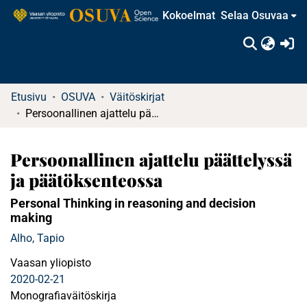
Kokoelmat
Selaa Osuvaa
(c
Etusivu
OSUVA
Väitöskirjat
Persoonallinen ajattelu päättelyssä ja päätöksenteossa
Persoonallinen ajattelu päättelyssä
ja päätöksenteossa
Personal Thinking in reasoning and decision
making
Alho, Tapio
Vaasan yliopisto
2020-02-21
Monografiaväitöskirja