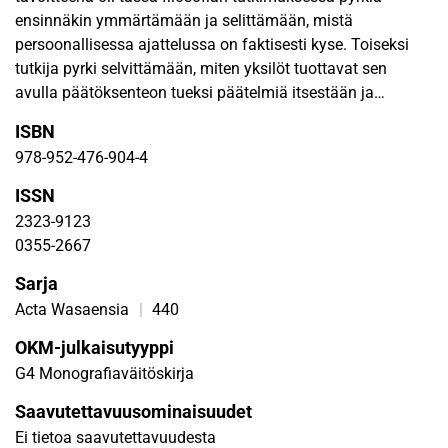
ensinnäkin ymmärtämään ja selittämään, mistä
persoonallisessa ajattelussa on faktisesti kyse. Toiseksi
tutkija pyrki selvittämään, miten yksilöt tuottavat sen
avulla päätöksenteon tueksi päätelmiä itsestään ja
ympäristöstään. Kolmanneksi tutkija pyrki selvittämään,
ISBN
miten yksilön kognitiivinen kartta sisältöineen vaikuttaa
978-952-476-904-4
persoonallisen ajattelun kautta yksilöiden
toimeenpanemaan päätöksentekoon. Tutkimustulokset
ISSN
osoittavat, että suurin osa tuottamistamme päätelmistä
2323-9123
tuotetaan osin tai kokonaan tiedostamattomasti
0355-2667
yksilöllisen subjektiivisuuden välttämättömyyttä
Sarja
noudattaen. Myös päätöksenteossa yksilöllisen
subjektiivisuuden välttämättömyys näyttelee merkittävää
Acta Wasaensia
|
440
roolia. Kyse on yksilön tavoiteorientaation (toimiva minä)
OKM-julkaisutyyppi
vaikutuksesta yksilöiden mentaalisiin prosesseihin ja
G4 Monografiaväitöskirja
edelleen heidän toimintaansa. Tavoiteorientaation vaikutus
ilmenee yksilön haluna menestyä sosiokulttuurisessa
Saavutettavuusominaisuudet
ympäristössään ja se implementoi muun muassa
Ei tietoa saavutettavuudesta