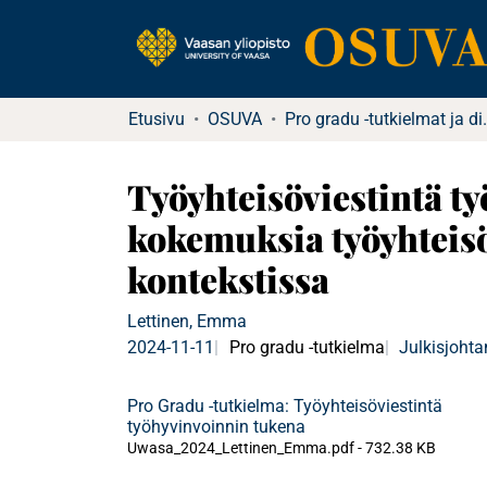
Etusivu
OSUVA
Pro gradu -tu
Työyhteisöviestintä t
kokemuksia työyhteisö
kontekstissa
Lettinen, Emma
2024-11-11
Pro gradu -tutkielma
Julkisjoht
Pro Gradu -tutkielma: Työyhteisöviestintä
työhyvinvoinnin tukena
Uwasa_2024_Lettinen_Emma.pdf -
732.38 KB