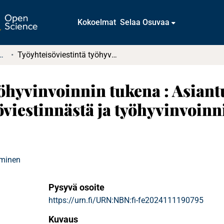
Kokoelmat
Selaa Osuvaa
tkielmat ja diplomityöt
Työyhteisöviestintä työhyvinvoinnin tukena : Asiantuntijoiden kokemuksia työyhteisöviestinnästä ja työhyvinvoinnista etätyön kontekstissa
yöhyvinvoinnin tukena : Asiant
viestinnästä ja työhyvinvoinni
aminen
Pysyvä osoite
https://urn.fi/URN:NBN:fi-fe2024111190795
Kuvaus