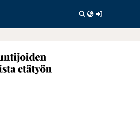
(current)
untijoiden
sta etätyön