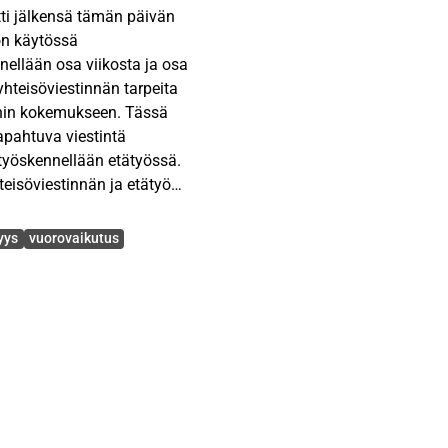
tti jälkensä tämän päivän
on käytössä
nellään osa viikosta ja osa
yhteisöviestinnän tarpeita
nnin kokemukseen. Tässä
apahtuva viestintä
 työskennellään etätyössä.
teisöviestinnän ja etätyön
yys
vuorovaikutus
sena tutkimuksena.
mahaastatteluina.
ä toimivaa henkilöä eri
 Tutkimusaineiston
ivista sisällönanalyysia.
nnällä on vaikutusta
steita