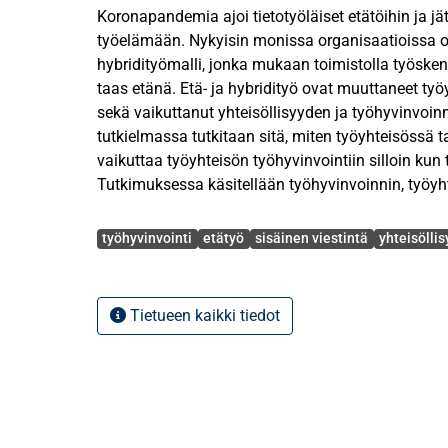
Koronapandemia ajoi tietotyöläiset etätöihin ja jä
työelämään. Nykyisin monissa organisaatioissa 
hybridityömalli, jonka mukaan toimistolla työsken
taas etänä. Etä- ja hybridityö ovat muuttaneet työ
sekä vaikuttanut yhteisöllisyyden ja työhyvinvoi
tutkielmassa tutkitaan sitä, miten työyhteisössä t
vaikuttaa työyhteisön työhyvinvointiin silloin kun
Tutkimuksessa käsitellään työhyvinvoinnin, työyh
teemoja.
Avainsanat
työhyvinvointi
etätyö
sisäinen viestintä
yhteisöllis
Tutkimus toteutettiin kvalitatiivisena eli laadulli
Haastattelut toteutettiin puolistrukturoituina tee
Haastatteluihin osallistui kuusi asiantuntijatyöss
Tietueen kaikki tiedot
aloilta, joilla oli kokemusta etä- ja hybridityöstä.
analyysissä käytettiin aineistolähtöistä eli indukti
Tutkimustulokset osoittavat, että työyhteisöviesti
työhyvinvoinnille. Etä- ja hybridityö asettavat haa