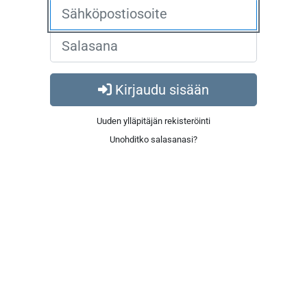
Kirjaudu sisään
Uuden ylläpitäjän rekisteröinti
Unohditko salasanasi?