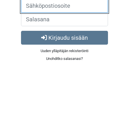
Kirjaudu sisään
Uuden ylläpitäjän rekisteröinti
Unohditko salasanasi?